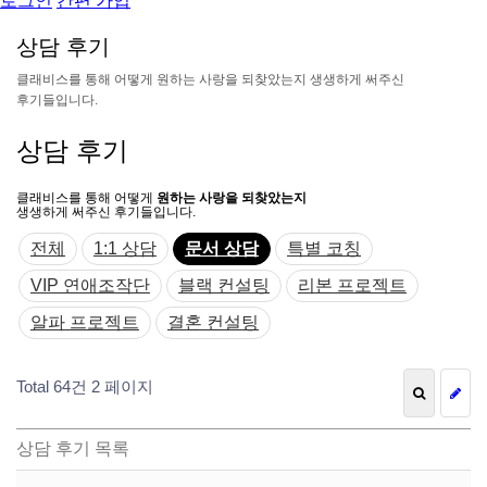
로그인
간편 가입
상
담
후
기
클
래
비
스
를
통
해
어
떻
게
원
하
는
사
랑
을
되
찾
았
는
지
생
생
하
게
써
주
신
후
기
들
입
니
다
.
상담 후기
클래비스를 통해 어떻게
원하는 사랑을 되찾았는지
생생하게 써주신 후기들입니다.
전체
1:1 상담
문서 상담
특별 코칭
VIP 연애조작단
블랙 컨설팅
리본 프로젝트
알파 프로젝트
결혼 컨설팅
Total 64건
2 페이지
상담 후기 목록