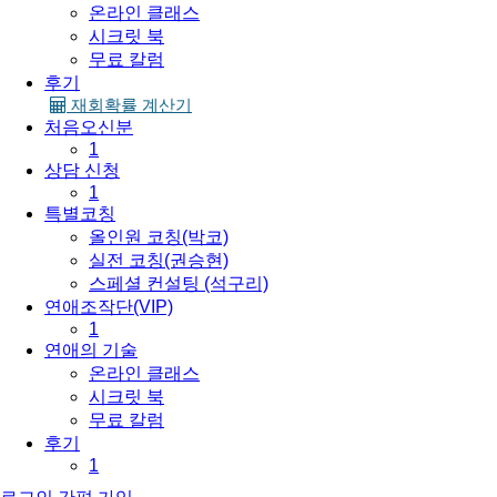
온라인 클래스
시크릿 북
무료 칼럼
후기
재회확률 계산기
처음오신분
1
상담 신청
1
특별코칭
올인원 코칭(박코)
실전 코칭(권승현)
스페셜 컨설팅 (석구리)
연애조작단(VIP)
1
연애의 기술
온라인 클래스
시크릿 북
무료 칼럼
후기
1