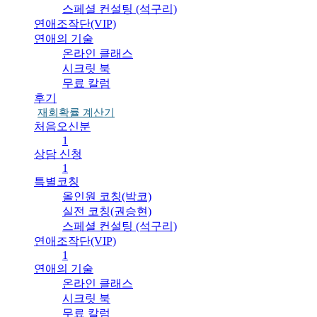
스페셜 컨설팅 (석구리)
연애조작단(VIP)
연애의 기술
온라인 클래스
시크릿 북
무료 칼럼
후기
재회확률 계산기
처음오신분
1
상담 신청
1
특별코칭
올인원 코칭(박코)
실전 코칭(권승현)
스페셜 컨설팅 (석구리)
연애조작단(VIP)
1
연애의 기술
온라인 클래스
시크릿 북
무료 칼럼