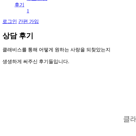
후기
1
로그인
간편 가입
상
담
후
기
클
래
비
스
를
통
해
어
떻
게
원
하
는
사
랑
을
되
찾
았
는
지
생
생
하
게
써
주
신
후
기
들
입
니
다
.
클래