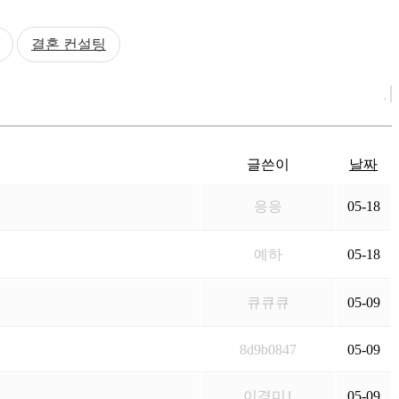
결혼 컨설팅
글쓴이
날짜
응응
05-18
예하
05-18
큐큐큐
05-09
8d9b0847
05-09
이경미1
05-09