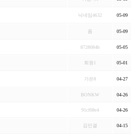
닉네임4632
05-09
욤
05-09
8728084b
05-05
희원1
05-01
가은8
04-27
BONKW
04-26
91cf08e4
04-26
김민결
04-15