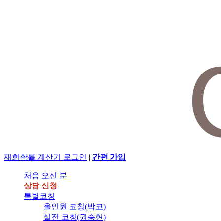
재회확률 계산기
로그인
|
간편 가입
처음 오신 분
상담 신청
특별코칭
올인원 코칭(박코)
실전 코칭(권승현)