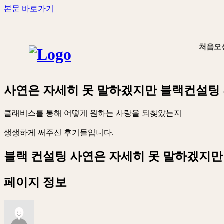
본문 바로가기
처음오
사
연
은
자
세
히
못
말
하
겠
지
만
블
랙
컨
설
팅
클
래
비
스
를
통
해
어
떻
게
원
하
는
사
랑
을
되
찾
았
는
지
생
생
하
게
써
주
신
후
기
들
입
니
다
.
블랙 컨설팅
사연은 자세히 못 말하겠지만
페이지 정보