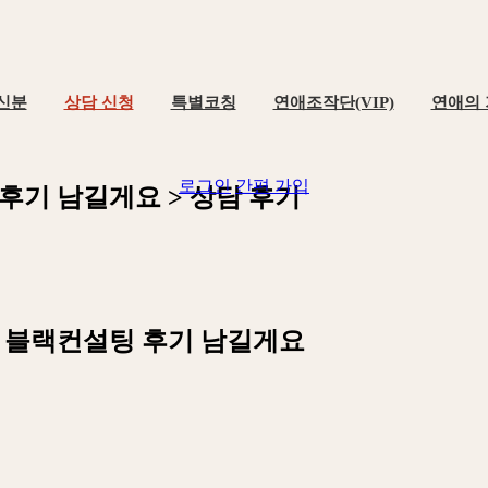
신분
상담 신청
특별코칭
연애조작단(VIP)
연애의
로그인
간편 가입
후
기
남
길
게
요
>
상
담
후
기
 블랙컨설팅 후기 남길게요