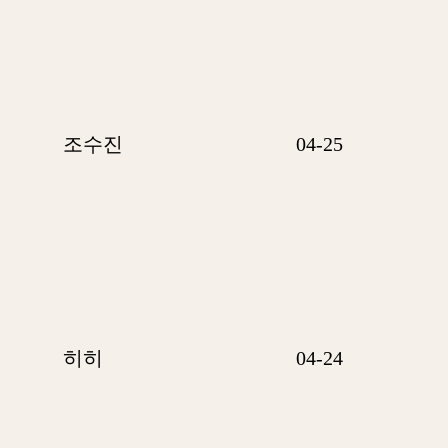
조수진
04-25
히히
04-24