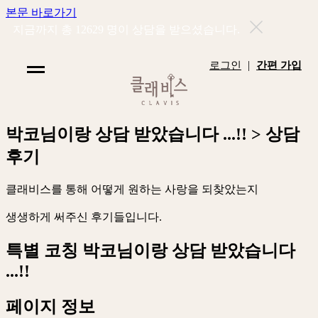
본문 바로가기
지금까지 총
12629
명이 상담을 받으셨습니다.
|
로그인
간편 가입
박
코
님
이
랑
상
담
받
았
습
니
다
.
.
.
!
!
>
상
담
후
기
클
래
비
스
를
통
해
어
떻
게
원
하
는
사
랑
을
되
찾
았
는
지
생
생
하
게
써
주
신
후
기
들
입
니
다
.
특별 코칭
박코님이랑 상담 받았습니다
...!!
페이지 정보