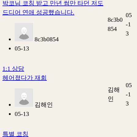
박코님 코칭 받고 만년 썸만 타던 저도
드디어 연애 성공했습니다.
05
8c3b0
-1
854
3
8c3b0854
05-13
1:1 상담
헤어졌다가 재회
05
김해
-1
인
3
김해인
05-13
특별 코칭