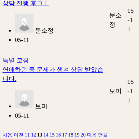
상담 진행 후ㄱㅣ
05
문소
-1
정
1
문소정
05-11
특별 코칭
연애하던 중 문제가 생겨 상담 받았습
니다.
05
보미
-1
1
보미
05-11
처음
이전
11
12
13
14
15
16
17
18
19
20
다음
맨끝