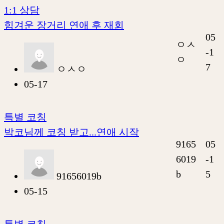
1:1 상담
힘겨운 장거리 연애 후 재회
05
ㅇㅅ
-1
ㅇ
7
ㅇㅅㅇ
05-17
특별 코칭
박코님께 코칭 받고...연애 시작
9165
05
6019
-1
b
5
91656019b
05-15
특별 코칭