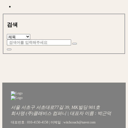
검색
서울 서초구 서초대로77길 39, MK빌딩 901호
회사명 (주)클래비스 컴퍼니 | 대표자 이름 : 박근덕
대표번호 : 010-4150-4158 | 이메일 : witchcoach@naver.com