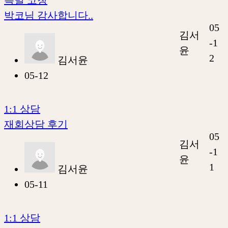
박코님 감사합니다..
05
김서
-1
윤
2
김서윤
05-12
1:1 상담
재회상담 후기
05
김서
-1
윤
1
김서윤
05-11
1:1 상담