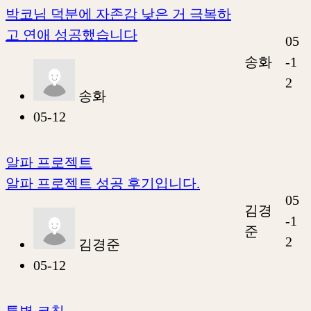
박코님 덕분에 자존감 낮은 거 극복하
고 연애 성공했습니다
05
송화
-1
2
송화
05-12
알파 프로젝트
알파 프로젝트 성공 후기입니다.
05
김경
-1
준
2
김경준
05-12
특별 코칭