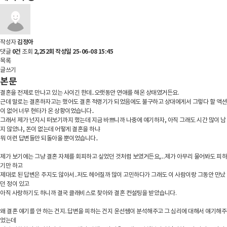
김정아
작성자
0건
2,252회
작성일
25-06-08 15:45
댓글
조회
목록
글쓰기
본문
결혼을 전제로 만나고 있는 사이긴 한데..오랫동안 연애를 해온 상태였거든요.
근데 말로는 결혼하자고는 했어도 결혼 적령기가 되었음에도 불구하고 상대에게서 그렇다 할 액션
이 없어 너무 현타가 온 상황이었습니다..
그래서 제가 넌지시 떠보기까지 했는데 지금 바쁘니까 나중에 얘기하자, 아직 그래도 시간 많이 남
지 않았냐, 돈이 없는데 어떻게 결혼을 하냐
뭐 이런 답변들만 되돌아올 뿐이었습니다..
제가 보기에는 그냥 결혼 자체를 회피하고 싶었던 것처럼 보였거든요,...제가 아무리 물어봐도 피하
기만 하고
제대로 된 답변은 주지도 않아서..저도 헤어질까 많이 고민하다가 그래도 이 사람이랑 그동안 만났
던 정이 있고
아직 사랑하기도 하니까 결국 클래비스로 찾아와 결혼 컨설팅을 받았습니다.
왜 결혼 얘기를 안 하는 건지..답변을 피하는 건지 윤선쌤이 분석해주고 그 심리에 대해서 얘기해주
었는데