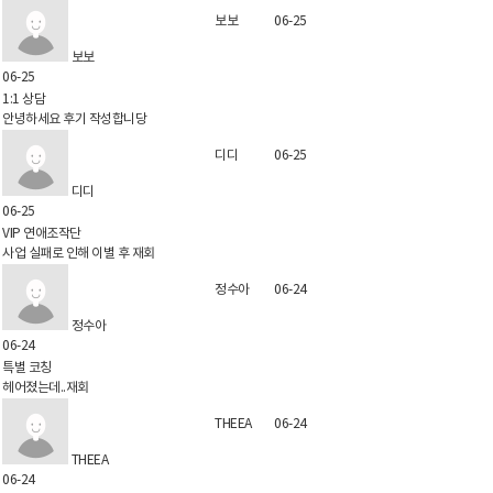
보보
06-25
보보
06-25
1:1 상담
안녕하세요 후기 작성합니당
디디
06-25
디디
06-25
VIP 연애조작단
사업 실패로 인해 이별 후 재회
정수아
06-24
정수아
06-24
특별 코칭
헤어졌는데..재회
THEEA
06-24
THEEA
06-24