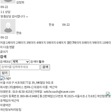
김정희
06-22
1:1 상담
맞춤상담 감사합니다 ㅜ
한송
06-22
한송
06-22
7
처음
1
페이지
2
페이지
3
페이지
4
페이지
5
페이지
6
페이지
열린
페이지
8
페이지
9
페이지
10
페이
지
다음
맨끝
글쓰기
검색
필수
검색대상
검색어
검색
닫기
서울 서초구 서초대로77길 39, MK빌딩 901호
회사명 (주)클래비스 컴퍼니 | 대표자 이름 : 박근덕
대표번호 : 010-4150-4158 | 이메일 : witchcoach@naver.com
사업자 등록번호 380-86-03488 | 통신판매업신고번호 제 2025-서울서초-1716호 | 개인정보 보
호책임자 박근덕
이용약관
개인정보처리방침