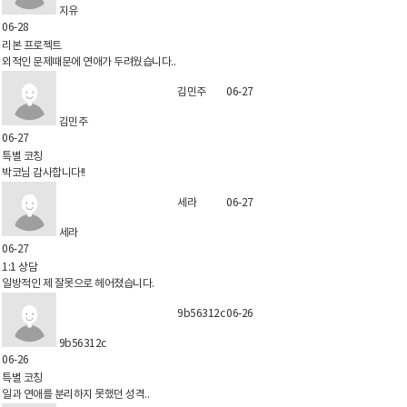
지유
06-28
리본 프로젝트
외적인 문제때문에 연애가 두려웠습니다..
김민주
06-27
김민주
06-27
특별 코칭
박코님 감사합니다!!
세라
06-27
세라
06-27
1:1 상담
일방적인 제 잘못으로 헤어졌습니다.
9b56312c
06-26
9b56312c
06-26
특별 코칭
일과 연애를 분리하지 못했던 성격..