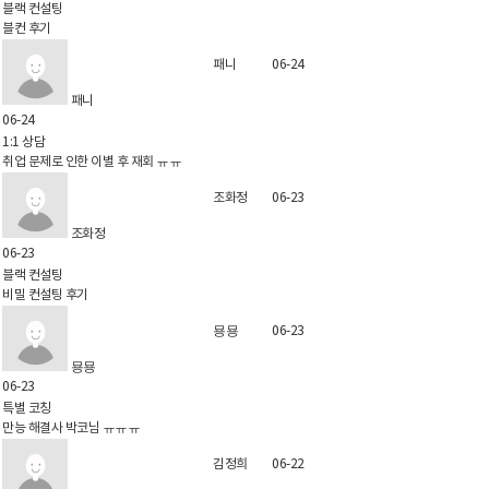
블랙 컨설팅
블컨 후기
패니
06-24
패니
06-24
1:1 상담
취업 문제로 인한 이별 후 재회 ㅠㅠ
조화정
06-23
조화정
06-23
블랙 컨설팅
비밀 컨설팅 후기
묭묭
06-23
묭묭
06-23
특별 코칭
만능 해결사 박코님 ㅠㅠㅠ
김정희
06-22