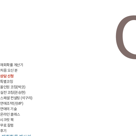
재회확률 계산기
처음 오신 분
상담 신청
특별코칭
올인원 코칭(박코)
실전 코칭(권승현)
스페셜 컨설팅 (석구리)
연애조작단(VIP)
연애의 기술
온라인 클래스
시크릿 북
무료 칼럼
후기