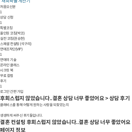
재회확률 계산기
처음오신분
1
상담 신청
1
특별코칭
올인원 코칭(박코)
실전 코칭(권승현)
스페셜 컨설팅 (석구리)
연애조작단(VIP)
1
연애의 기술
온라인 클래스
시크릿 북
무료 칼럼
후기
1
로그인
간편 가입
후
회
스
럽
지
않
았
습
니
다
.
.
결
혼
상
담
너
무
좋
았
어
요
>
상
담
후
기
클
래
비
스
를
통
해
어
떻
게
원
하
는
사
랑
을
되
찾
았
는
지
생
생
하
게
써
주
신
후
기
들
입
니
다
.
결혼 컨설팅
후회스럽지 않았습니다..결혼 상담 너무 좋았어요
페이지 정보