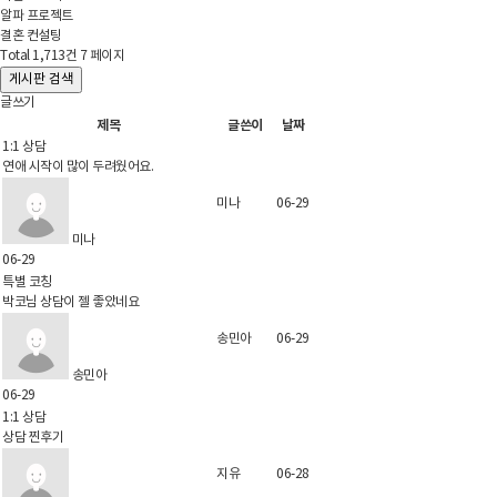
알파 프로젝트
결혼 컨설팅
Total 1,713건
7 페이지
게시판 검색
글쓰기
제목
글쓴이
날짜
1:1 상담
연애 시작이 많이 두려웠어요.
미나
06-29
미나
06-29
특별 코칭
박코님 상담이 젤 좋았네요
송민아
06-29
송민아
06-29
1:1 상담
상담 찐후기
지유
06-28