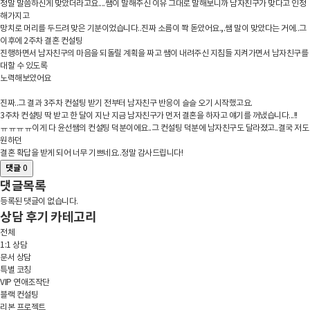
정말 말씀하신게 맞았더라고요....쌤이 말해주신 이유 그대로 말해보니까 남자친구가 맞다고 인정
해가지고
망치로 머리를 두드려 맞은 기분이었습니다..진짜 소름이 쫙 돋았어요.,.쌤 말이 맞았다는 거에..그
이후에 2주차 결혼 컨설팅
진행하면서 남자친구의 마음을 되돌릴 계획을 짜고 쌤이 내려주신 지침들 지켜가면서 남자친구를
대할 수 있도록
노력해보았어요
진짜..그 결과 3주차 컨설팅 받기 전부터 남자친구 반응이 슬슬 오기 시작했고요.
3주차 컨설팅 딱 받고 한 달이 지난 지금 남자친구가 먼저 결혼을 하자고 얘기를 꺼냈습니다...!!
ㅠㅠㅠㅠ이게 다 윤선쌤의 컨설팅 덕분이에요..그 컨설팅 덕분에 남자친구도 달라졌고..결국 저도
원하던
결혼 확답을 받게 되어 너무 기쁘네요..정말 감사드립니다!
댓글
0
댓글목록
등록된 댓글이 없습니다.
상담 후기 카테고리
전체
1:1 상담
문서 상담
특별 코칭
VIP 연애조작단
블랙 컨설팅
리본 프로젝트