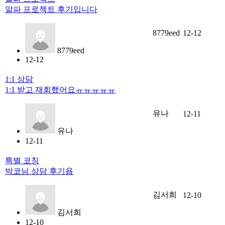
알파 프로젝트 후기입니다
8779eed
12-12
8779eed
12-12
1:1 상담
1:1 받고 재회했어요ㅠㅠㅠㅠㅠ
유나
12-11
유나
12-11
특별 코칭
박코님 상담 후기욥
김서희
12-10
김서희
12-10