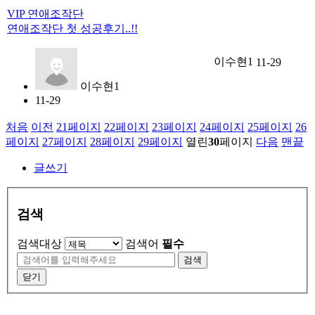
VIP 연애조작단
연애조작단 첫 성공후기..!!
이수현1
11-29
이수현1
11-29
처음
이전
21
페이지
22
페이지
23
페이지
24
페이지
25
페이지
26
페이지
27
페이지
28
페이지
29
페이지
열린
30
페이지
다음
맨끝
글쓰기
검색
검색대상
검색어
필수
검색
닫기