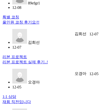
89efgr1
12-08
특별 코칭
올인원 코칭 후기요/!!
김희선
12-07
김희선
12-07
리본 프로젝트
리본 프로젝트 실제 후기..!
오경아
12-05
오경아
12-05
1:1 상담
재회 직전입니다