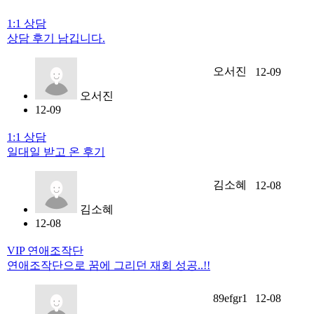
1:1 상담
상담 후기 남깁니다.
오서진
12-09
오서진
12-09
1:1 상담
일대일 받고 온 후기
김소혜
12-08
김소혜
12-08
VIP 연애조작단
연애조작단으로 꿈에 그리던 재회 성공..!!
89efgr1
12-08