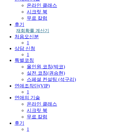
온라인 클래스
시크릿 북
무료 칼럼
후기
재회확률 계산기
처음오신분
1
상담 신청
1
특별코칭
올인원 코칭(박코)
실전 코칭(권승현)
스페셜 컨설팅 (석구리)
연애조작단(VIP)
1
연애의 기술
온라인 클래스
시크릿 북
무료 칼럼
후기
1