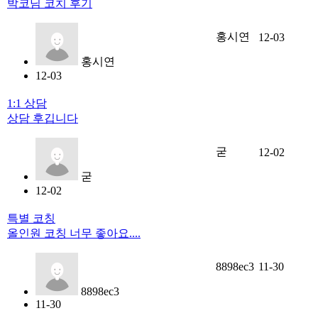
박코님 코치 후기
홍시연
12-03
홍시연
12-03
1:1 상담
상담 후깁니다
굳
12-02
굳
12-02
특별 코칭
올인원 코칭 너무 좋아요....
8898ec3
11-30
8898ec3
11-30