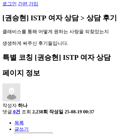
로그인
간편 가입
[
권
승
현
]
I
S
T
P
여
자
상
담
>
상
담
후
기
클
래
비
스
를
통
해
어
떻
게
원
하
는
사
랑
을
되
찾
았
는
지
생
생
하
게
써
주
신
후
기
들
입
니
다
.
특별 코칭
[권승현] ISTP 여자 상담
페이지 정보
작성자
하나
댓글
0건
조회
2,238회
작성일
25-08-19 00:37
목록
글쓰기