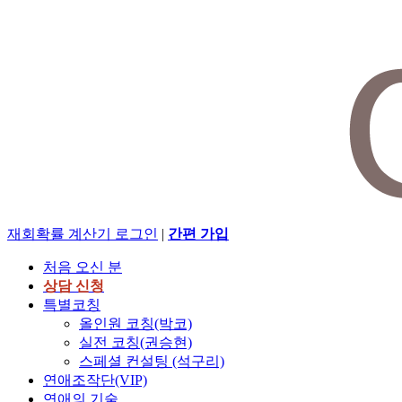
재회확률 계산기
로그인
|
간편 가입
처음 오신 분
상담 신청
특별코칭
올인원 코칭(박코)
실전 코칭(권승현)
스페셜 컨설팅 (석구리)
연애조작단(VIP)
연애의 기술