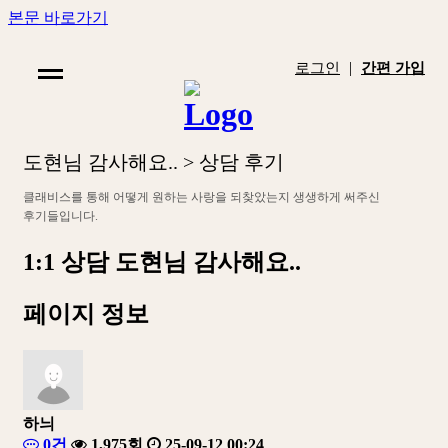
본문 바로가기
|
로그인
간편 가입
도
현
님
감
사
해
요
.
.
>
상
담
후
기
클
래
비
스
를
통
해
어
떻
게
원
하
는
사
랑
을
되
찾
았
는
지
생
생
하
게
써
주
신
후
기
들
입
니
다
.
1:1 상담
도현님 감사해요..
페이지 정보
하늬
0건
1,975회
25-09-12 00:24