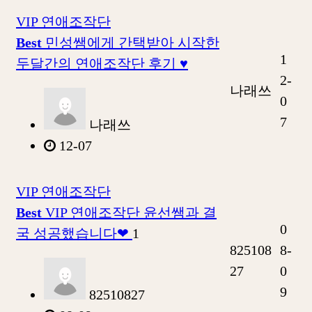
VIP 연애조작단
Best
민성쌤에게 간택받아 시작한
1
두달간의 연애조작단 후기 ♥
2-
나래쓰
0
7
나래쓰
12-07
VIP 연애조작단
Best
VIP 연애조작단 윤선쌤과 결
0
국 성공했습니다❤
1
825108
8-
27
0
9
82510827