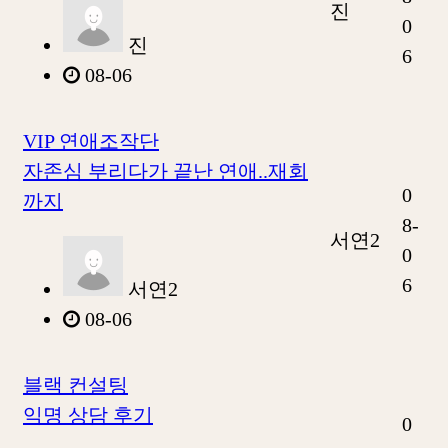
진
0
진
6
08-06
VIP 연애조작단
자존심 부리다가 끝난 연애..재회
0
까지
8-
서연2
0
6
서연2
08-06
블랙 컨설팅
익명 상담 후기
0