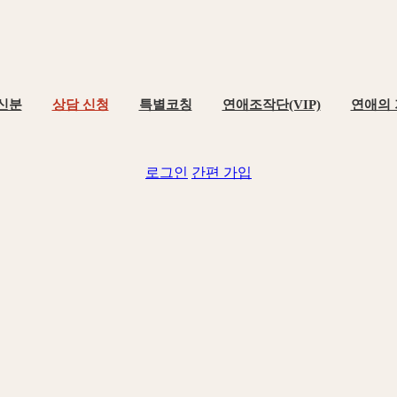
신분
상담 신청
특별코칭
연애조작단(VIP)
연애의
로그인
간편 가입