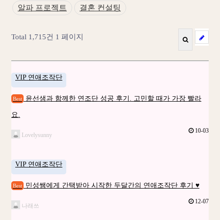
알파 프로젝트
결혼 컨설팅
Total 1,715건
1 페이지
VIP 연애조작단
윤선샘과 함께한 연조단 성공 후기. 고민할 때가 가장 빨라
Best
요.
10-03
Lovelysunny
VIP 연애조작단
민성쌤에게 간택받아 시작한 두달간의 연애조작단 후기 ♥
Best
12-07
나래쓰