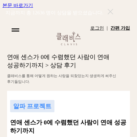
본문 바로가기
지금까지 총
12636
명이 상담을 받으셨습니다.
|
로그인
간편 가입
연
애
센
스
가
0
에
수
렴
했
던
사
람
이
연
애
성
공
하
기
까
지
>
상
담
후
기
클
래
비
스
를
통
해
어
떻
게
원
하
는
사
랑
을
되
찾
았
는
지
생
생
하
게
써
주
신
후
기
들
입
니
다
.
알파 프로젝트
연애 센스가 0에 수렴했던 사람이 연애 성공
하기까지