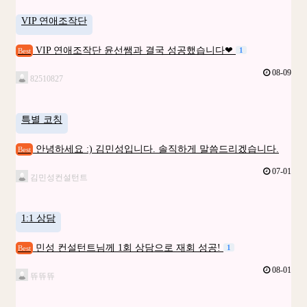
VIP 연애조작단
VIP 연애조작단 윤선쌤과 결국 성공했습니다❤
1
Best
08-09
82510827
특별 코칭
안녕하세요 :) 김민성입니다. 솔직하게 말씀드리겠습니다.
Best
07-01
김민성컨설턴트
1:1 상담
민성 컨설턴트님께 1회 상담으로 재회 성공!
1
Best
08-01
뜌뜌뜌