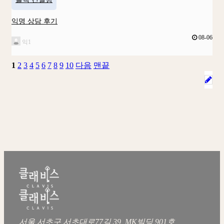
익명 상담 후기
08-06
익1
1
2
3
4
5
6
7
8
9
10
다음
맨끝
서울 서초구 서초대로77길 39, MK빌딩 901호