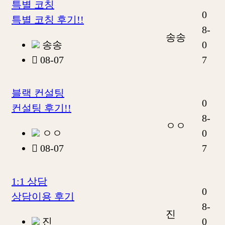
특별 코칭
0
특별 코칭 후기!!
8-
송송
송송
0
08-07
7
블랙 컨설팅
0
컨설팅 후기!!
8-
ㅇㅇ
ㅇㅇ
0
08-07
7
1:1 상담
0
상담이용 후기
8-
진
진
0