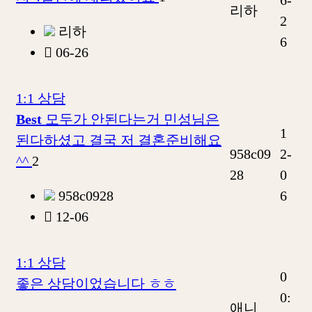
6-
리하
2
리하
6
06-26
1:1 상담
Best
모두가 안된다는거 민성님은
1
된다하셨고 결국 저 결혼준비해요
958c09
2-
^^
2
28
0
958c0928
6
12-06
1:1 상담
0
좋은 상담이었습니다 ㅎㅎ
0:
애니