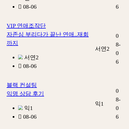
08-06
6
VIP 연애조작단
자존심 부리다가 끝난 연애..재회
0
까지
8-
서연2
0
서연2
6
08-06
블랙 컨설팅
0
익명 상담 후기
8-
익1
익1
0
08-06
6