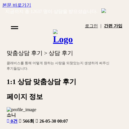
본문 바로가기
지금까지 총
12637
명이 상담을 받으셨습니다.
|
로그인
간편 가입
맞
춤
상
담
후
기
>
상
담
후
기
클
래
비
스
를
통
해
어
떻
게
원
하
는
사
랑
을
되
찾
았
는
지
생
생
하
게
써
주
신
후
기
들
입
니
다
.
1:1 상담
맞춤상담 후기
페이지 정보
소니
0건
566회
26-05-30 00:07