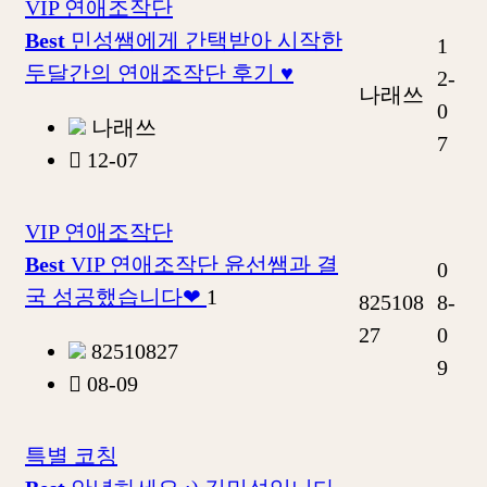
VIP 연애조작단
Best
민성쌤에게 간택받아 시작한
1
두달간의 연애조작단 후기 ♥
2-
나래쓰
0
나래쓰
7
12-07
VIP 연애조작단
Best
VIP 연애조작단 윤선쌤과 결
0
국 성공했습니다❤
1
825108
8-
27
0
82510827
9
08-09
특별 코칭