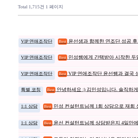
Total 1,715건
1 페이지
VIP 연애조작단
윤선샘과 함께한 연조단 성공 후기
Best
VIP 연애조작단
민성쌤에게 간택받아 시작한 두
Best
VIP 연애조작단
VIP 연애조작단 윤선쌤과 결국
Best
특별 코칭
안녕하세요 :) 김민성입니다. 솔직하
Best
1:1 상담
민성 컨설턴트님께 1회 상담으로 재회 
Best
1:1 상담
윤선 컨설턴트님께 상담받은지 4일만
Best