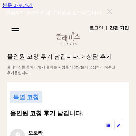
본문 바로가기
지금까지 총
12637
명이 상담을 받으셨습니다.
|
로그인
간편 가입
올
인
원
코
칭
후
기
남
깁
니
다
.
>
상
담
후
기
클
래
비
스
를
통
해
어
떻
게
원
하
는
사
랑
을
되
찾
았
는
지
생
생
하
게
써
주
신
후
기
들
입
니
다
.
특별 코칭
올인원 코칭 후기 남깁니다.
오로라