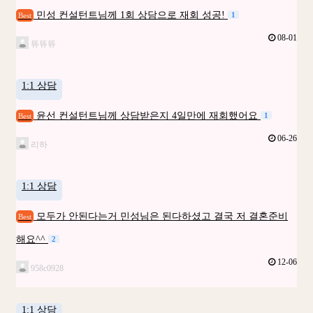
민성 컨설턴트님께 1회 상담으로 재회 성공!
1
Best
08-01
뜌뜌뜌
1:1 상담
윤선 컨설턴트님께 상담받은지 4일만에 재회했어요
1
Best
06-26
리하
1:1 상담
모두가 안된다는거 민성님은 된다하셨고 결국 저 결혼준비
Best
해요^^
2
12-06
958c0928
1:1 상담