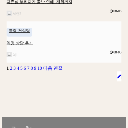
자존심 부리다가 끝난 연애..재회까지
08-06
서연2
블랙 컨설팅
익명 상담 후기
08-06
익1
1
2
3
4
5
6
7
8
9
10
다음
맨끝