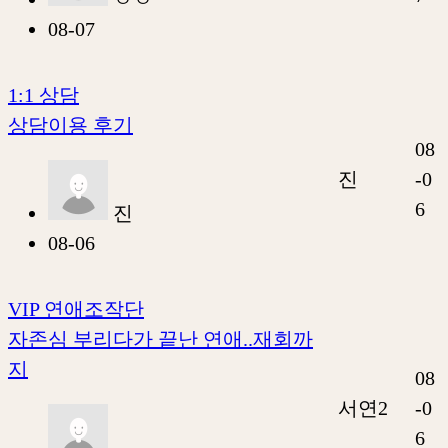
08-07
1:1 상담
상담이용 후기
08
진
-0
6
진
08-06
VIP 연애조작단
자존심 부리다가 끝난 연애..재회까
지
08
서연2
-0
6