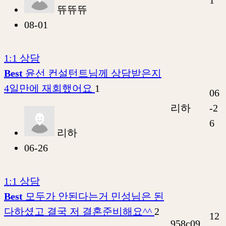
뜌뜌뜌
08-01
1:1 상담
Best
윤선 컨설턴트님께 상담받은지
4일만에 재회했어요
1
06
리하
-2
6
리하
06-26
1:1 상담
Best
모두가 안된다는거 민성님은 된
다하셨고 결국 저 결혼준비해요^^
2
12
958c09