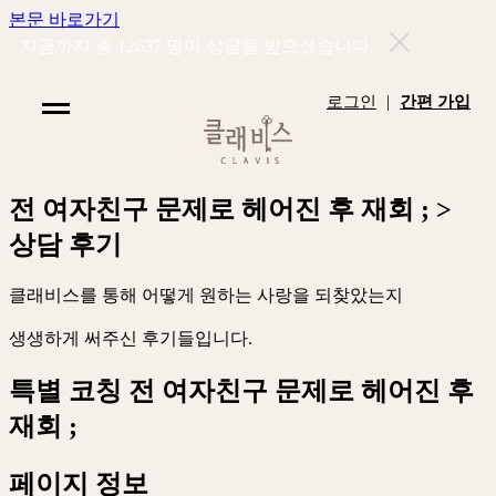
본문 바로가기
지금까지 총
12637
명이 상담을 받으셨습니다.
|
로그인
간편 가입
전
여
자
친
구
문
제
로
헤
어
진
후
재
회
;
>
상
담
후
기
클
래
비
스
를
통
해
어
떻
게
원
하
는
사
랑
을
되
찾
았
는
지
생
생
하
게
써
주
신
후
기
들
입
니
다
.
특별 코칭
전 여자친구 문제로 헤어진 후
재회 ;
페이지 정보