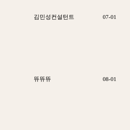
김민성컨설턴트
07-01
뜌뜌뜌
08-01