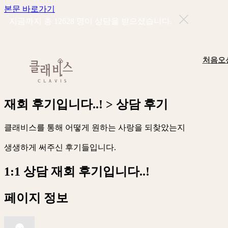
본문 바로가기
지금까지 총
12628
명이 상담을 받으셨습니다.
처음오
재
회
후
기
입
니
다
.
.
!
>
상
담
후
기
클
래
비
스
를
통
해
어
떻
게
원
하
는
사
랑
을
되
찾
았
는
지
생
생
하
게
써
주
신
후
기
들
입
니
다
.
1:1 상담
재회 후기입니다..!
페이지 정보