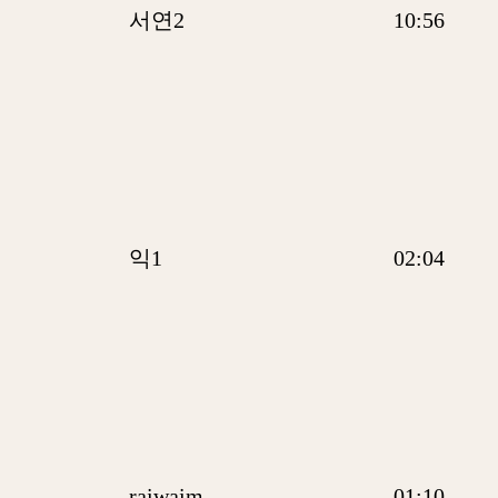
서연2
10:56
익1
02:04
raiwaim
01:10