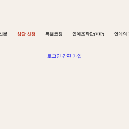
신분
상담 신청
특별코칭
연애조작단(VIP)
연애의
로그인
간편 가입