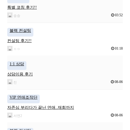
특별 코칭 후기!!
03:52
송송
블랙 컨설팅
컨설팅 후기!!
01:18
ㅇㅇ
1:1 상담
상담이용 후기
08-06
진
VIP 연애조작단
자존심 부리다가 끝난 연애..재회까지
08-06
서연2