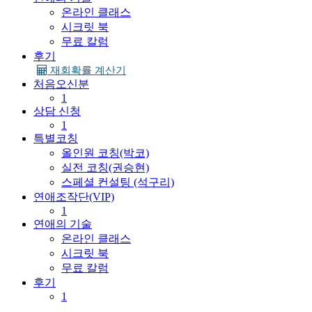
온라인 클래스
시크릿 북
무료 칼럼
후기
재회확률 계산기
처음오신분
1
상담 신청
1
특별코칭
올인원 코칭(박코)
실전 코칭(권승현)
스페셜 컨설팅 (석구리)
연애조작단(VIP)
1
연애의 기술
온라인 클래스
시크릿 북
무료 칼럼
후기
1