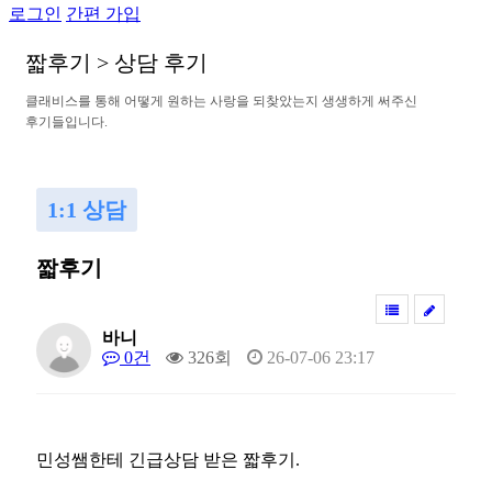
로그인
간편 가입
짧
후
기
>
상
담
후
기
클
래
비
스
를
통
해
어
떻
게
원
하
는
사
랑
을
되
찾
았
는
지
생
생
하
게
써
주
신
후
기
들
입
니
다
.
1:1 상담
짧후기
바니
0건
326회
26-07-06 23:17
민성쌤한테 긴급상담 받은 짧후기.