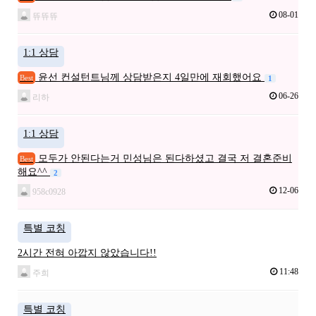
08-01
뜌뜌뜌
1:1 상담
윤선 컨설턴트님께 상담받은지 4일만에 재회했어요
Best
1
06-26
리하
1:1 상담
모두가 안된다는거 민성님은 된다하셨고 결국 저 결혼준비
Best
해요^^
2
12-06
958c0928
특별 코칭
2시간 전혀 아깝지 않았습니다!!
11:48
주희
특별 코칭