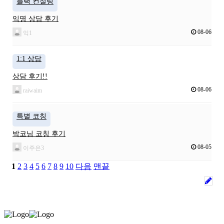
블랙 컨설팅
익명 상담 후기
08-06
익1
1:1 상담
상담 후기!!
08-06
raiwaim
특별 코칭
박코님 코칭 후기
08-05
이주은3
1
2
3
4
5
6
7
8
9
10
다음
맨끝