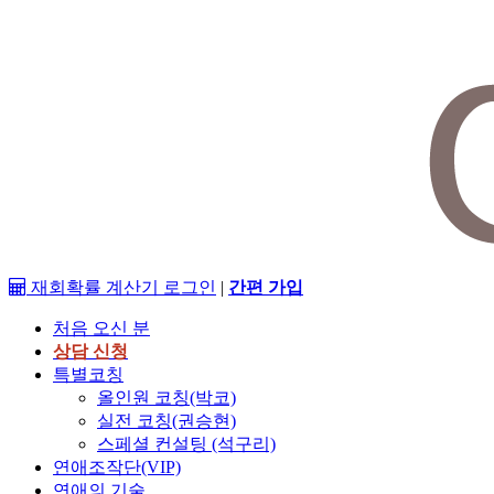
재회확률 계산기
로그인
|
간편 가입
처음 오신 분
상담 신청
특별코칭
올인원 코칭(박코)
실전 코칭(권승현)
스페셜 컨설팅 (석구리)
연애조작단(VIP)
연애의 기술