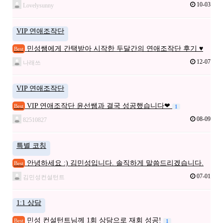
10-03
Lovelysunny
VIP 연애조작단
민성쌤에게 간택받아 시작한 두달간의 연애조작단 후기 ♥
Best
12-07
나래쓰
VIP 연애조작단
VIP 연애조작단 윤선쌤과 결국 성공했습니다❤
Best
1
08-09
82510827
특별 코칭
안녕하세요 :) 김민성입니다. 솔직하게 말씀드리겠습니다.
Best
07-01
김민성컨설턴트
1:1 상담
민성 컨설턴트님께 1회 상담으로 재회 성공!
Best
1