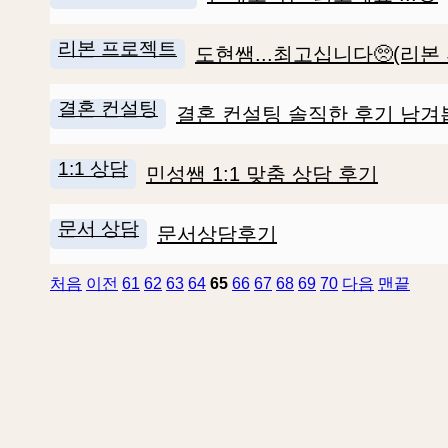
리본 프로젝트
도현쌤...최고십니다🥺(리본
결혼 컨설팅
결혼 컨설팅 솔직한 후기 남겨
1:1 상담
민성쌤 1:1 맞춤 상담 후기
문서 상담
문서상담후기
처음
이전
61
62
63
64
65
66
67
68
69
70
다음
맨끝