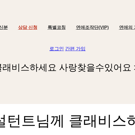
신분
상담 신청
특별코칭
연애조작단(VIP)
연애의 
로그인
간편 가입
클
래
비
스
하
세
요
사
랑
찾
을
수
있
어
요
설턴트님께 클래비스