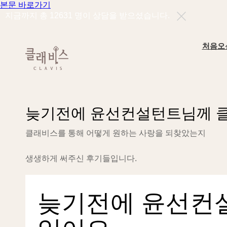
본문 바로가기
지금까지 총
12631
명이 상담을 받으셨습니다.
처음오
늦
기
전
에
윤
선
컨
설
턴
트
님
께
클
래
비
스
를
통
해
어
떻
게
원
하
는
사
랑
을
되
찾
았
는
지
생
생
하
게
써
주
신
후
기
들
입
니
다
.
늦기전에 윤선컨