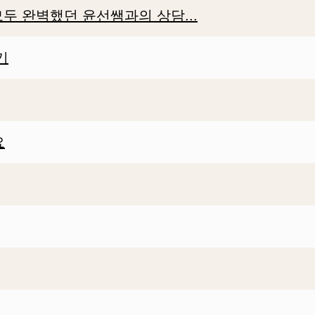
두 완벽했던 윤선쌤과의 상담...
기
요