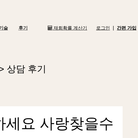
기술
후기
재회확률 계산기
로그인
|
간편 가입
>
상
담
후
기
하세요 사랑찾을수