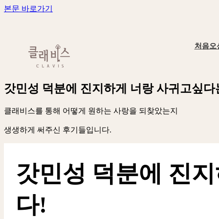
본문 바로가기
처음오
갓
민
성
덕
분
에
진
지
하
게
너
랑
사
귀
고
싶
다
클
래
비
스
를
통
해
어
떻
게
원
하
는
사
랑
을
되
찾
았
는
지
생
생
하
게
써
주
신
후
기
들
입
니
다
.
갓민성 덕분에 진지
다!