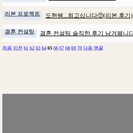
리본 프로젝트
도현쌤...최고십니다🥺(리본 후기)
결혼 컨설팅
결혼 컨설팅 솔직한 후기 남겨봅니다
처음
이전
61
62
63
64
65
66
67
68
69
70
다음
맨끝