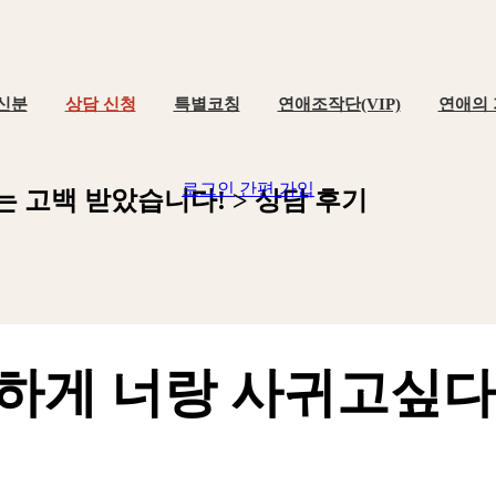
신분
상담 신청
특별코칭
연애조작단(VIP)
연애의
로그인
간편 가입
는
고
백
받
았
습
니
다
!
>
상
담
후
기
하게 너랑 사귀고싶다