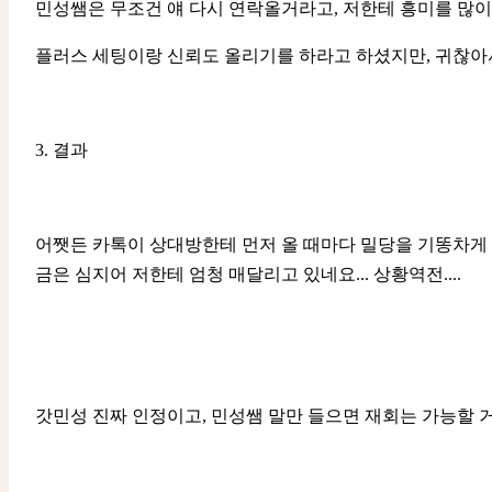
민성쌤은 무조건 얘 다시 연락올거라고, 저한테 흥미를 많이 
플러스 세팅이랑 신뢰도 올리기를 하라고 하셨지만, 귀찮아서 
3. 결과
어쨋든 카톡이 상대방한테 먼저 올 때마다 밀당을 기똥차게
금은 심지어 저한테 엄청 매달리고 있네요... 상황역전....
갓민성 진짜 인정이고, 민성쌤 말만 들으면 재회는 가능할 거에