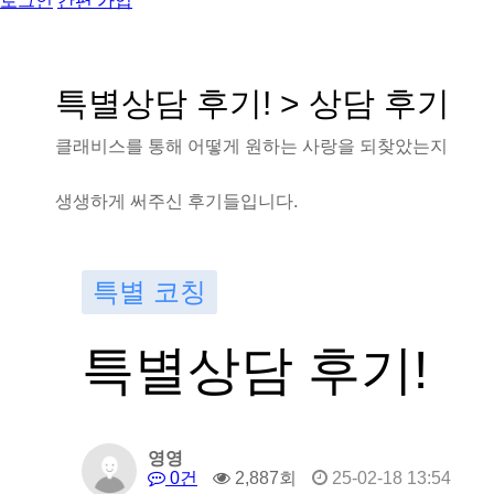
로그인
간편 가입
특
별
상
담
후
기
!
>
상
담
후
기
클
래
비
스
를
통
해
어
떻
게
원
하
는
사
랑
을
되
찾
았
는
지
생
생
하
게
써
주
신
후
기
들
입
니
다
.
특별 코칭
특별상담 후기!
영영
0건
2,887회
25-02-18 13:54