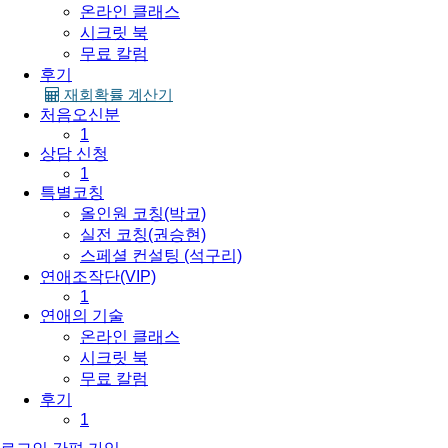
온라인 클래스
시크릿 북
무료 칼럼
후기
재회확률 계산기
처음오신분
1
상담 신청
1
특별코칭
올인원 코칭(박코)
실전 코칭(권승현)
스페셜 컨설팅 (석구리)
연애조작단(VIP)
1
연애의 기술
온라인 클래스
시크릿 북
무료 칼럼
후기
1