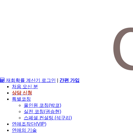
재회확률 계산기
로그인
|
간편 가입
처음 오신 분
상담 신청
특별코칭
올인원 코칭(박코)
실전 코칭(권승현)
스페셜 컨설팅 (석구리)
연애조작단(VIP)
연애의 기술