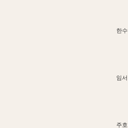
한수
임서
주호