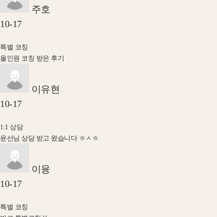
주호
10-17
특별 코칭
올인원 코칭 받은 후기
이유현
10-17
1:1 상담
윤선님 상담 받고 왔습니다 ㅎㅅㅎ
이융
10-17
특별 코칭