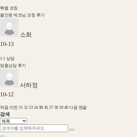
특별 코칭
올인원 박코님 코칭 후기
소희
10-13
1:1 상담
맞춤상담 후기
서하정
10-12
처음
이전
31
32
33
34
35
36
37
38
39
40
다음
맨끝
검색