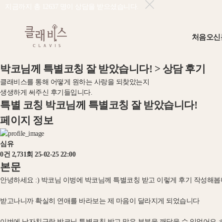
지금까지 총
12637
명이 상담을 받으셨습니다.
처음오신
박
코
님
께
특
별
코
칭
잘
받
았
습
니
다
!
>
상
담
후
기
클
래
비
스
를
통
해
어
떻
게
원
하
는
사
랑
을
되
찾
았
는
지
생
생
하
게
써
주
신
후
기
들
입
니
다
.
특별 코칭
박코님께 특별코칭 잘 받았습니다!
페이지 정보
심유
0건
2,731회
25-02-25 22:00
본문
안녕하세요 :) 박코님 이벙에 박코님께 특별코칭 받고 이렇게 후기 작성해봅니
받고나니까 확실히 연애를 바라보는 제 마음이 달라지게 되었습니다
이번에 남자친구랑 박코님 특별코칭 받고 많은 부분을 깨달을 수 있었어요 ㅎ