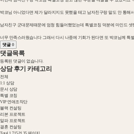
박코님 아니었다면 제가 달라지지도 못했을 테고 남자친구랑 말도 안 통해
남자친구 군대문제때문에 엄청 힘들어했었는데 특별코칭 덕분에 마인드 셋팅
너무 만족스러웠습니다 그래서 다시 나중에 기회가 된다면 또 박코님께 특별
댓글
0
댓글목록
등록된 댓글이 없습니다.
상담 후기 카테고리
전체
1:1 상담
문서 상담
특별 코칭
VIP 연애조작단
블랙 컨설팅
리본 프로젝트
알파 프로젝트
결혼 컨설팅
Total 1,715건
35 페이지