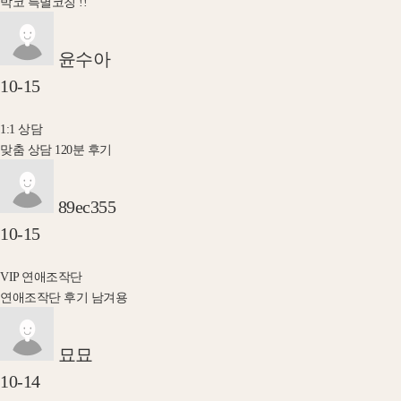
박코 특별코칭 !!
윤수아
10-15
1:1 상담
맞춤 상담 120분 후기
89ec355
10-15
VIP 연애조작단
연애조작단 후기 남겨용
묘묘
10-14