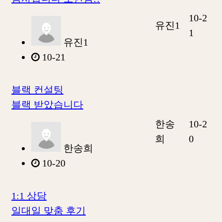
10-2
유진1
1
유진1
10-21
블랙 컨설팅
블랙 받았습니다
한송
10-2
희
0
한송희
10-20
1:1 상담
일대일 맞춤 후기