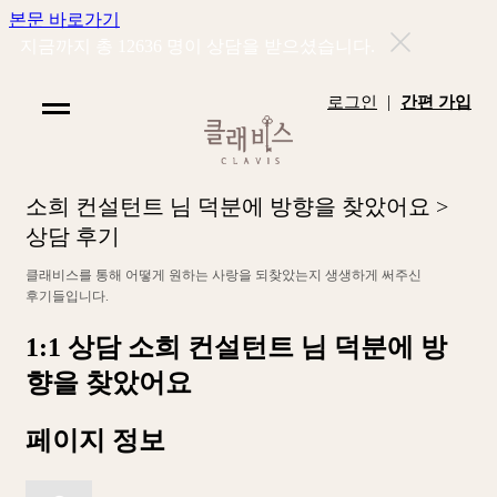
본문 바로가기
지금까지 총
12636
명이 상담을 받으셨습니다.
|
로그인
간편 가입
소
희
컨
설
턴
트
님
덕
분
에
방
향
을
찾
았
어
요
>
상
담
후
기
클
래
비
스
를
통
해
어
떻
게
원
하
는
사
랑
을
되
찾
았
는
지
생
생
하
게
써
주
신
후
기
들
입
니
다
.
1:1 상담
소희 컨설턴트 님 덕분에 방
향을 찾았어요
페이지 정보