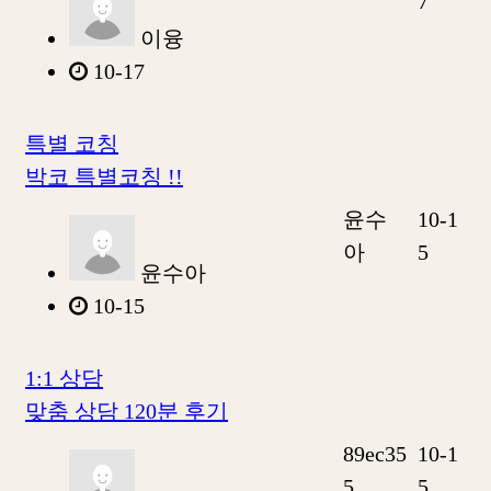
7
이융
10-17
특별 코칭
박코 특별코칭 !!
윤수
10-1
아
5
윤수아
10-15
1:1 상담
맞춤 상담 120분 후기
89ec35
10-1
5
5