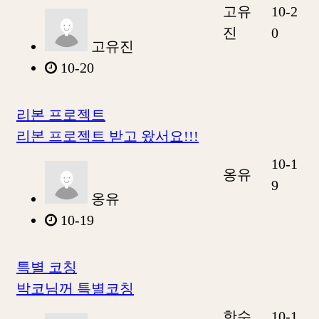
고유
10-2
진
0
고유진
10-20
리본 프로젝트
리본 프로젝트 받고 왔서요!!!
10-1
옹유
9
옹유
10-19
특별 코칭
박코님꺼 특별코칭
한수
10-1