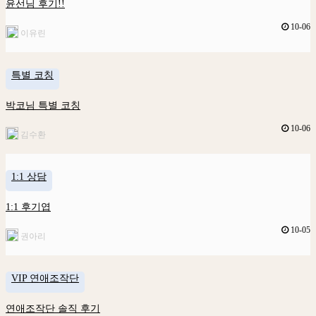
윤선님 후기!!
10-06
이유린
특별 코칭
박코님 특별 코칭
10-06
김수환
1:1 상담
1:1 후기엽
10-05
권아리
VIP 연애조작단
연애조작단 솔직 후기