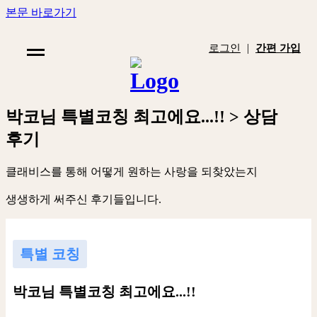
본문 바로가기
|
로그인
간편 가입
박
코
님
특
별
코
칭
최
고
에
요
.
.
.
!
!
>
상
담
후
기
클
래
비
스
를
통
해
어
떻
게
원
하
는
사
랑
을
되
찾
았
는
지
생
생
하
게
써
주
신
후
기
들
입
니
다
.
특별 코칭
박코님 특별코칭 최고에요...!!