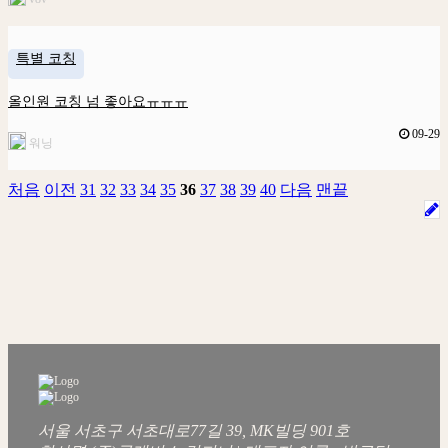
특별 코칭
올인원 코칭 넘 좋아요ㅠㅠㅠ
09-29
워닝
처음
이전
31
32
33
34
35
36
37
38
39
40
다음
맨끝
서울 서초구 서초대로77길 39, MK빌딩 901호