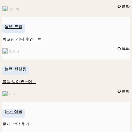
10-05
이서희
특별 코칭
박코님 상담 후긴데여
10-04
오유나
블랙 컨설팅
블랙 받아봤는데...
10-01
ㅇㅇ
문서 상담
문서 상담 후기