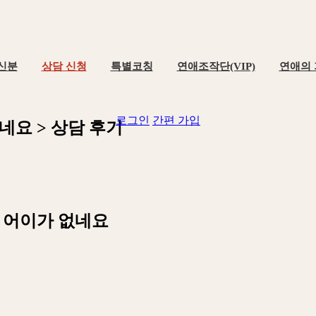
신분
상담 신청
특별코칭
연애조작단(VIP)
연애의
로그인
간편 가입
네
요
>
상
담
후
기
 어이가 없네요