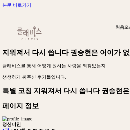
본문 바로가기
처음오
지
워
져
서
다
시
씁
니
다
권
승
현
은
어
이
가
없
클
래
비
스
를
통
해
어
떻
게
원
하
는
사
랑
을
되
찾
았
는
지
생
생
하
게
써
주
신
후
기
들
입
니
다
.
특별 코칭
지워져서 다시 씁니다 권승현은
페이지 정보
정신미인