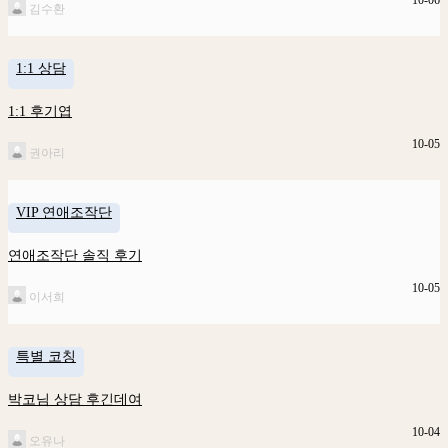
10-06
김수환
1:1 상담
1:1 후기엽
10-05
권아리
VIP 연애조작단
연애조작단 솔직 후기
10-05
이서희
특별 코칭
박코님 상담 후긴데여
10-04
오유나