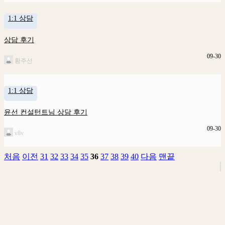
1:1 상담
상담 후기
09-30
황주선
1:1 상담
윤선 컨설턴트님 상담 후기
09-30
v8v
처음
이전
31
32
33
34
35
36
37
38
39
40
다음
맨끝