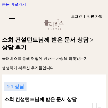
본문 바로가기
|
로그인
간편 가입
소
희
컨
설
턴
트
님
께
받
은
문
서
상
담
>
상
담
후
기
클
래
비
스
를
통
해
어
떻
게
원
하
는
사
랑
을
되
찾
았
는
지
생
생
하
게
써
주
신
후
기
들
입
니
다
.
1:1 상담
소희 컨설턴트님께 받은 문서 상담