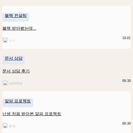
블랙 컨설팅
블랙 받아봤는데...
10-01
ㅇㅇ
문서 상담
문서 상담 후기
09-30
8a0008b8
알파 프로젝트
난생 처음 받아본 알파 프로젝트
09-30
윤석