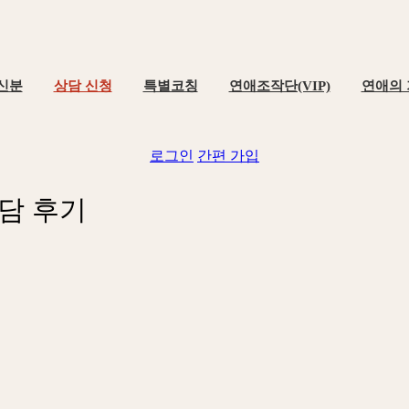
신분
상담 신청
특별코칭
연애조작단(VIP)
연애의
로그인
간편 가입
담
후
기