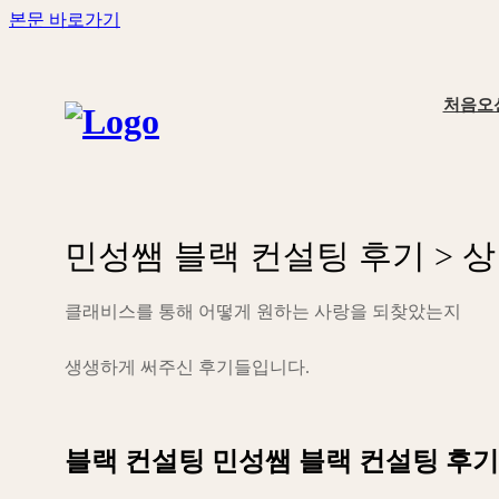
본문 바로가기
처음오
민
성
쌤
블
랙
컨
설
팅
후
기
>
상
클
래
비
스
를
통
해
어
떻
게
원
하
는
사
랑
을
되
찾
았
는
지
생
생
하
게
써
주
신
후
기
들
입
니
다
.
블랙 컨설팅
민성쌤 블랙 컨설팅 후기