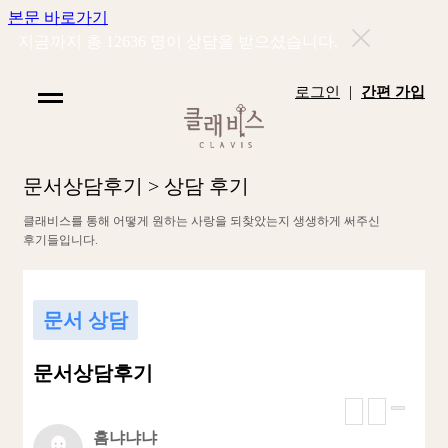
본문 바로가기
지금까지 총
12636
명이 상담을 받으셨습니다.
|
로그인
간편 가입
문
서
상
담
후
기
>
상
담
후
기
클
래
비
스
를
통
해
어
떻
게
원
하
는
사
랑
을
되
찾
았
는
지
생
생
하
게
써
주
신
후
기
들
입
니
다
.
문서 상담
문서상담후기
흠냐냐냐