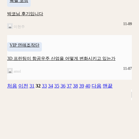
특별 코칭
박코님 후기입니다
11-09
이현주
VIP 연애조작단
3D 프린팅이 항공우주 산업을 어떻게 변화시키고 있는가
11-07
amol
처음
이전
31
32
33
34
35
36
37
38
39
40
다음
맨끝