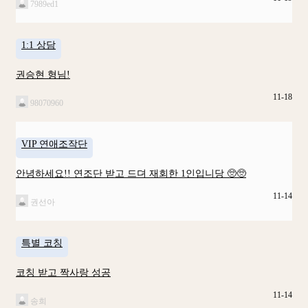
7989ed1
1:1 상담
권승현 형님!
11-18
98070960
VIP 연애조작단
안녕하세요!! 연조단 받고 드뎌 재회한 1인입니당 🥺🥺
11-14
권선아
특별 코칭
코칭 받고 짝사랑 성공
11-14
송희