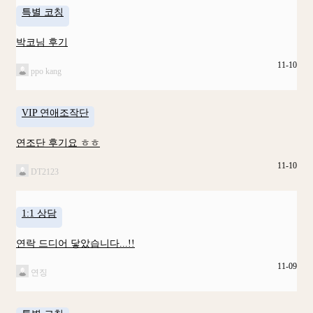
특별 코칭
박코님 후기
11-10
ppo kang
VIP 연애조작단
연조단 후기요 ㅎㅎ
11-10
DT2123
1:1 상담
연락 드디어 닿았습니다...!!
11-09
연징