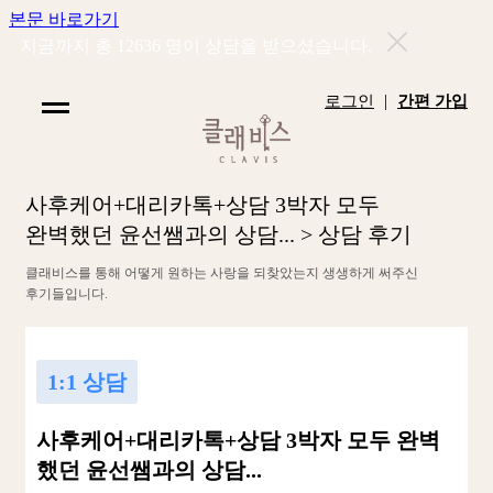
본문 바로가기
지금까지 총
12636
명이 상담을 받으셨습니다.
|
로그인
간편 가입
사
후
케
어
+
대
리
카
톡
+
상
담
3
박
자
모
두
완
벽
했
던
윤
선
쌤
과
의
상
담
.
.
.
>
상
담
후
기
클
래
비
스
를
통
해
어
떻
게
원
하
는
사
랑
을
되
찾
았
는
지
생
생
하
게
써
주
신
후
기
들
입
니
다
.
1:1 상담
사후케어+대리카톡+상담 3박자 모두 완벽
했던 윤선쌤과의 상담...