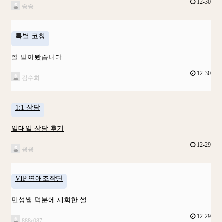
12-30
송송
특별 코칭
잘 받아봤습니다
12-30
김수희
1:1 상담
일대일 상담 후기
12-29
굥굥
VIP 연애조작단
민성쌤 덕분에 재회한 썰
12-29
888e087