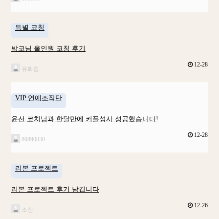
특별 코칭
박코님 올인원 코칭 후기
12-28
유화림
VIP 연애조작단
윤선 코치님과 한달만에 커플성사 성공했습니다!
12-28
80890830
리본 프로젝트
리본 프로젝트 후기 남깁니다
12-26
소정