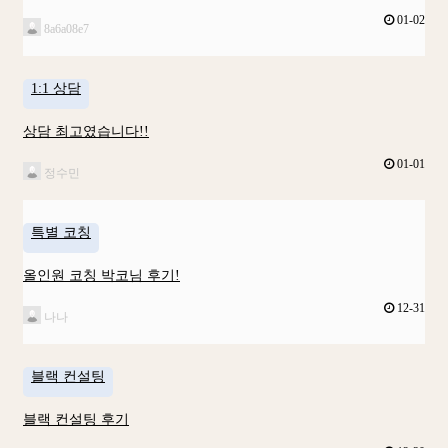
01-02
8a6a08e7
1:1 상담
상담 최고였습니다!!
01-01
정수민
특별 코칭
올인원 코칭 박코님 후기!
12-31
나나
블랙 컨설팅
블랙 컨설팅 후기