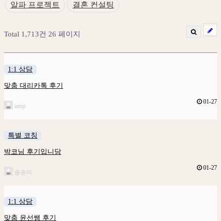
알파 프로젝트
결혼 컨설팅
Total 1,713건
26 페이지
1:1 상담
맞춤 대리카톡 후기
01-27
iamji
특별 코칭
박코님 후기입니당
01-27
송송이
1:1 상담
맞춤 윤선쌤 후기