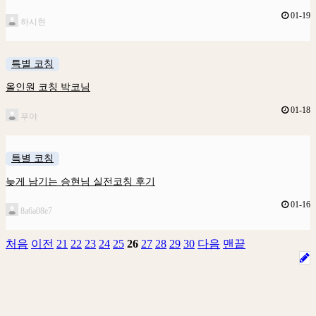
01-19
하시현
특별 코칭
올인원 코칭 박코님
01-18
푸야
특별 코칭
늦게 남기는 승현님 실전코칭 후기
01-16
8a6a08e7
처음
이전
21
22
23
24
25
26
27
28
29
30
다음
맨끝