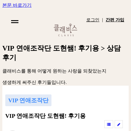
본문 바로가기
|
로그인
간편 가입
V
I
P
연
애
조
작
단
도
현
쌤
!
후
기
용
>
상
담
후
기
클
래
비
스
를
통
해
어
떻
게
원
하
는
사
랑
을
되
찾
았
는
지
생
생
하
게
써
주
신
후
기
들
입
니
다
.
VIP 연애조작단
VIP 연애조작단 도현쌤! 후기용