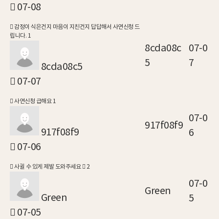
07-08
감정이 식은건지 마음이 지친건지 답답해서 사연신청 드
립니다.
1
8cda08c
07-0
5
7
8cda08c5
07-07
사연신청 급해요
1
07-0
917f08f9
917f08f9
6
07-06
사귈 수 있게 제발 도와주세요
2
07-0
Green
Green
5
07-05