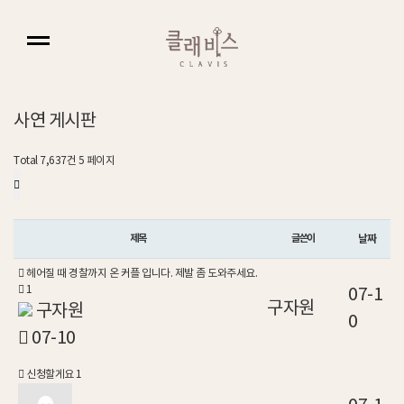
사
연
게
시
판
Total 7,637건
5 페이지
제목
글쓴이
날짜
헤어질 때 경찰까지 온 커플 입니다. 제발 좀 도와주세요.
1
07-1
구자원
구자원
0
07-10
신청할게요
1