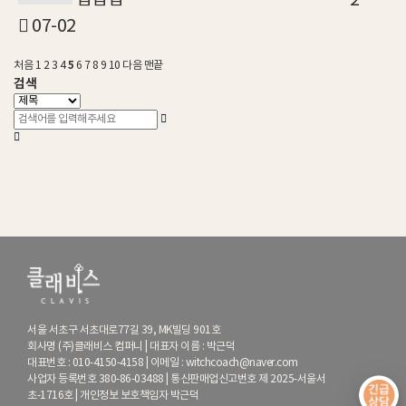
2
07-02
5
처음
1
2
3
4
6
7
8
9
10
다음
맨끝
검색
서울 서초구 서초대로77길 39, MK빌딩 901호
회사명 (주)클래비스 컴퍼니 | 대표자 이름 : 박근덕
대표번호 : 010-4150-4158 | 이메일 : witchcoach@naver.com
사업자 등록번호 380-86-03488 | 통신판매업신고번호 제 2025-서울서
초-1716호 | 개인정보 보호책임자 박근덕