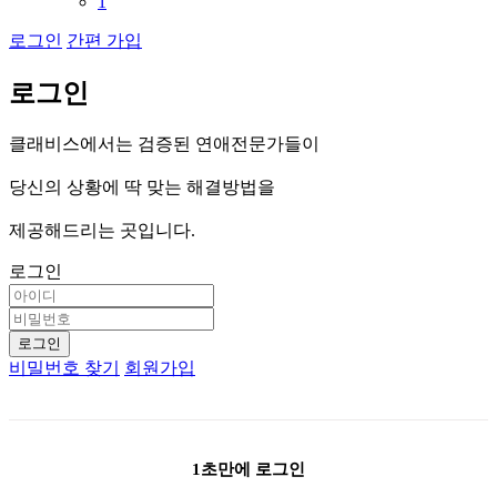
1
로그인
간편 가입
로
그
인
클
래
비
스
에
서
는
검
증
된
연
애
전
문
가
들
이
당
신
의
상
황
에
딱
맞
는
해
결
방
법
을
제
공
해
드
리
는
곳
입
니
다
.
로그인
로그인
비밀번호 찾기
회원가입
1초만에 로그인