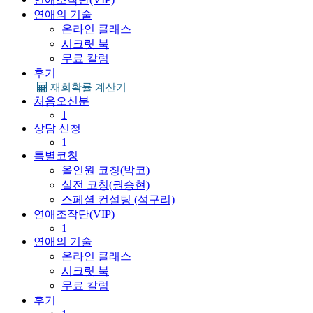
연애의 기술
온라인 클래스
시크릿 북
무료 칼럼
후기
재회확률 계산기
처음오신분
1
상담 신청
1
특별코칭
올인원 코칭(박코)
실전 코칭(권승현)
스페셜 컨설팅 (석구리)
연애조작단(VIP)
1
연애의 기술
온라인 클래스
시크릿 북
무료 칼럼
후기