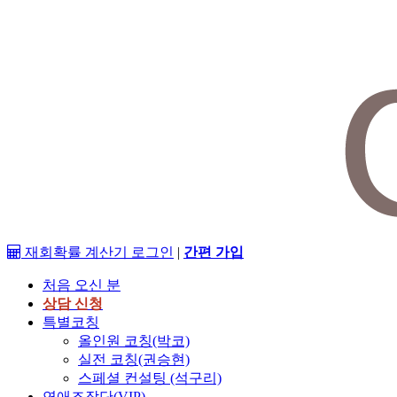
재회확률 계산기
로그인
|
간편 가입
처음 오신 분
상담 신청
특별코칭
올인원 코칭(박코)
실전 코칭(권승현)
스페셜 컨설팅 (석구리)
연애조작단(VIP)