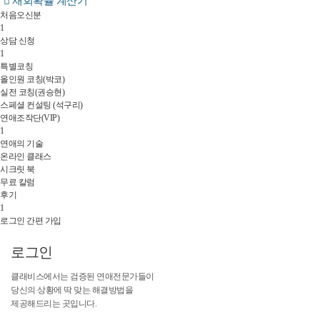
재회확률 계산기
처음오신분
1
상담 신청
1
특별코칭
올인원 코칭(박코)
실전 코칭(권승현)
스페셜 컨설팅 (석구리)
연애조작단(VIP)
1
연애의 기술
온라인 클래스
시크릿 북
무료 칼럼
후기
1
로그인
간편 가입
로
그
인
클
래
비
스
에
서
는
검
증
된
연
애
전
문
가
들
이
당
신
의
상
황
에
딱
맞
는
해
결
방
법
을
제
공
해
드
리
는
곳
입
니
다
.