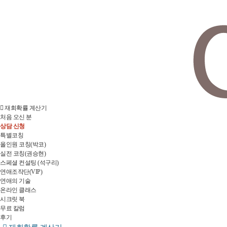
재회확률 계산기
처음 오신 분
상담 신청
특별코칭
올인원 코칭(박코)
실전 코칭(권승현)
스페셜 컨설팅 (석구리)
연애조작단(VIP)
연애의 기술
온라인 클래스
시크릿 북
무료 칼럼
후기