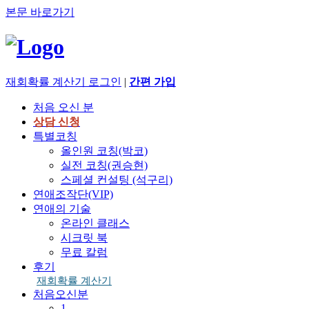
본문 바로가기
재회확률 계산기
로그인
|
간편 가입
처음 오신 분
상담 신청
특별코칭
올인원 코칭(박코)
실전 코칭(권승현)
스페셜 컨설팅 (석구리)
연애조작단(VIP)
연애의 기술
온라인 클래스
시크릿 북
무료 칼럼
후기
재회확률 계산기
처음오신분
1