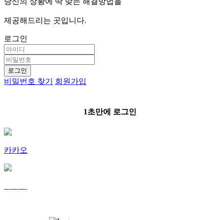
당
신
의
상
황
에
딱
맞
는
해
결
방
법
을
제
공
해
드
리
는
곳
입
니
다
.
로그인
로그인
비밀번호 찾기
회원가입
1초만에 로그인
카카오
네이버