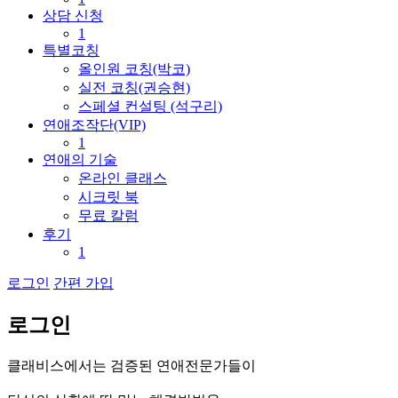
상담 신청
1
특별코칭
올인원 코칭(박코)
실전 코칭(권승현)
스페셜 컨설팅 (석구리)
연애조작단(VIP)
1
연애의 기술
온라인 클래스
시크릿 북
무료 칼럼
후기
1
로그인
간편 가입
로
그
인
클
래
비
스
에
서
는
검
증
된
연
애
전
문
가
들
이