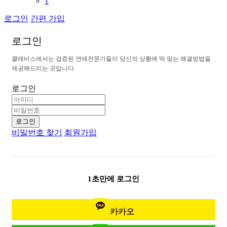
1
로그인
간편 가입
로
그
인
클
래
비
스
에
서
는
검
증
된
연
애
전
문
가
들
이
당
신
의
상
황
에
딱
맞
는
해
결
방
법
을
제
공
해
드
리
는
곳
입
니
다
.
로그인
로그인
비밀번호 찾기
회원가입
1초만에 로그인
카카오