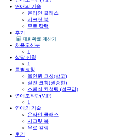
연애의 기술
온라인 클래스
시크릿 북
무료 칼럼
후기
재회확률 계산기
처음오신분
1
상담 신청
1
특별코칭
올인원 코칭(박코)
실전 코칭(권승현)
스페셜 컨설팅 (석구리)
연애조작단(VIP)
1
연애의 기술
온라인 클래스
시크릿 북
무료 칼럼
후기