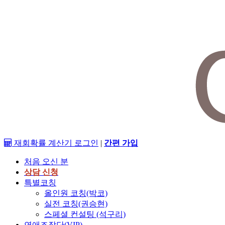
재회확률 계산기
로그인
|
간편 가입
처음 오신 분
상담 신청
특별코칭
올인원 코칭(박코)
실전 코칭(권승현)
스페셜 컨설팅 (석구리)
연애조작단(VIP)