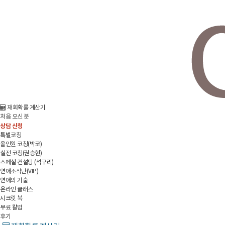
재회확률 계산기
처음 오신 분
상담 신청
특별코칭
올인원 코칭(박코)
실전 코칭(권승현)
스페셜 컨설팅 (석구리)
연애조작단(VIP)
연애의 기술
온라인 클래스
시크릿 북
무료 칼럼
후기