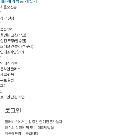
재회확률 계산기
처음오신분
1
상담 신청
1
특별코칭
올인원 코칭(박코)
실전 코칭(권승현)
스페셜 컨설팅 (석구리)
연애조작단(VIP)
1
연애의 기술
온라인 클래스
시크릿 북
무료 칼럼
후기
1
로그인
간편 가입
로
그
인
클
래
비
스
에
서
는
검
증
된
연
애
전
문
가
들
이
당
신
의
상
황
에
딱
맞
는
해
결
방
법
을
제
공
해
드
리
는
곳
입
니
다
.