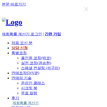
본문 바로가기
지금까지 총
12636
명이 상담을 받으셨습니다.
재회확률 계산기
로그인
|
간편 가입
처음 오신 분
상담 신청
특별코칭
올인원 코칭(박코)
실전 코칭(권승현)
스페셜 컨설팅 (석구리)
연애조작단(VIP)
연애의 기술
온라인 클래스
시크릿 북
무료 칼럼
후기
재회확률 계산기