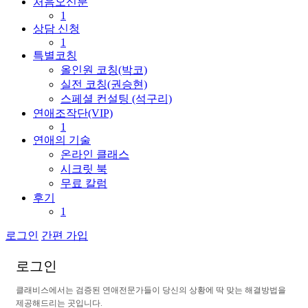
처음오신분
1
상담 신청
1
특별코칭
올인원 코칭(박코)
실전 코칭(권승현)
스페셜 컨설팅 (석구리)
연애조작단(VIP)
1
연애의 기술
온라인 클래스
시크릿 북
무료 칼럼
후기
1
로그인
간편 가입
로
그
인
클
래
비
스
에
서
는
검
증
된
연
애
전
문
가
들
이
당
신
의
상
황
에
딱
맞
는
해
결
방
법
을
제
공
해
드
리
는
곳
입
니
다
.