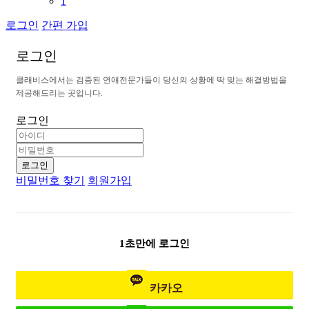
1
로그인
간편 가입
로
그
인
클
래
비
스
에
서
는
검
증
된
연
애
전
문
가
들
이
당
신
의
상
황
에
딱
맞
는
해
결
방
법
을
제
공
해
드
리
는
곳
입
니
다
.
로그인
로그인
비밀번호 찾기
회원가입
1초만에 로그인
카카오