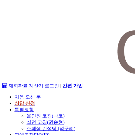
재회확률 계산기
로그인
|
간편 가입
처음 오신 분
상담 신청
특별코칭
올인원 코칭(박코)
실전 코칭(권승현)
스페셜 컨설팅 (석구리)
연애조작단(VIP)