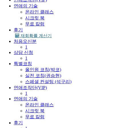
연애의 기술
온라인 클래스
시크릿 북
무료 칼럼
후기
재회확률 계산기
처음오신분
1
상담 신청
1
특별코칭
올인원 코칭(박코)
실전 코칭(권승현)
스페셜 컨설팅 (석구리)
연애조작단(VIP)
1
연애의 기술
온라인 클래스
시크릿 북
무료 칼럼
후기