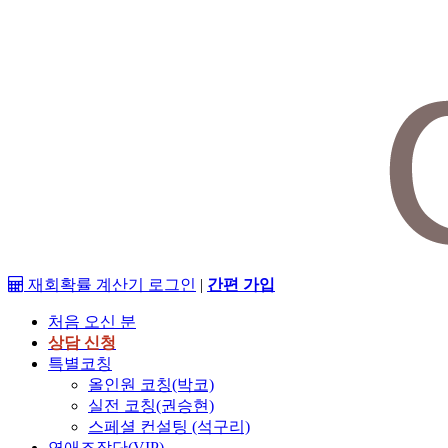
재회확률 계산기
로그인
|
간편 가입
처음 오신 분
상담 신청
특별코칭
올인원 코칭(박코)
실전 코칭(권승현)
스페셜 컨설팅 (석구리)
연애조작단(VIP)