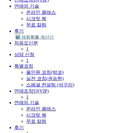
연애의 기술
온라인 클래스
시크릿 북
무료 칼럼
후기
재회확률 계산기
처음오신분
1
상담 신청
1
특별코칭
올인원 코칭(박코)
실전 코칭(권승현)
스페셜 컨설팅 (석구리)
연애조작단(VIP)
1
연애의 기술
온라인 클래스
시크릿 북
무료 칼럼
후기