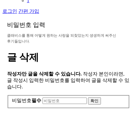
1
로그인
간편 가입
비
밀
번
호
입
력
클
래
비
스
를
통
해
어
떻
게
원
하
는
사
랑
을
되
찾
았
는
지
생
생
하
게
써
주
신
후
기
들
입
니
다
.
글 삭제
작성자만 글을 삭제할 수 있습니다.
작성자 본인이라면,
글 작성시 입력한 비밀번호를 입력하여 글을 삭제할 수 있
습니다.
비밀번호
필수