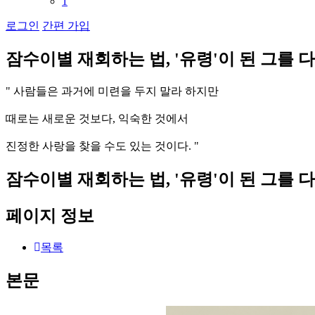
1
로그인
간편 가입
잠
수
이
별
재
회
하
는
법
,
'
유
령
'
이
된
그
를
다
"
사
람
들
은
과
거
에
미
련
을
두
지
말
라
하
지
만
때
로
는
새
로
운
것
보
다
,
익
숙
한
것
에
서
진
정
한
사
랑
을
찾
을
수
도
있
는
것
이
다
.
"
잠수이별 재회하는 법, '유령'이 된 그를 
페이지 정보
목록
본문