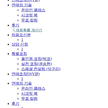
연애의 기술
온라인 클래스
시크릿 북
무료 칼럼
후기
재회확률 계산기
처음오신분
1
상담 신청
1
특별코칭
올인원 코칭(박코)
실전 코칭(권승현)
스페셜 컨설팅 (석구리)
연애조작단(VIP)
1
연애의 기술
온라인 클래스
시크릿 북
무료 칼럼
후기