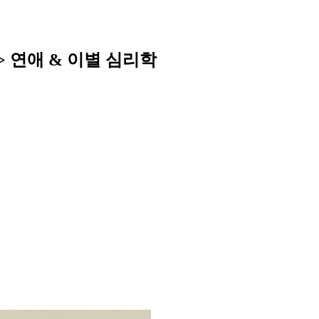
>
연
애
&
이
별
심
리
학