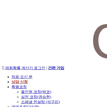
재회확률 계산기
로그인
|
간편 가입
처음 오신 분
상담 신청
특별코칭
올인원 코칭(박코)
실전 코칭(권승현)
스페셜 컨설팅 (석구리)
연애조작단(VIP)