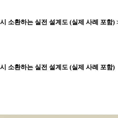
시
소
환
하
는
실
전
설
계
도
(
실
제
사
례
포
함
)
다시 소환하는 실전 설계도 (실제 사례 포함)