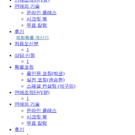
연애의 기술
온라인 클래스
시크릿 북
무료 칼럼
후기
재회확률 계산기
처음오신분
1
상담 신청
1
특별코칭
올인원 코칭(박코)
실전 코칭(권승현)
스페셜 컨설팅 (석구리)
연애조작단(VIP)
1
연애의 기술
온라인 클래스
시크릿 북
무료 칼럼
후기