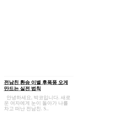
전남친 환승 이별 후폭풍 오게
만드는 실전 법칙
안녕하세요, 박코입니다. 새로
운 여자에게 눈이 돌아가 나를
차고 떠난 전남친. S..