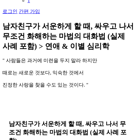
1
로그인
간편 가입
남
자
친
구
가
서
운
하
게
할
때
,
싸
우
고
나
서
무
조
건
화
해
하
는
마
법
의
대
화
법
(
실
제
사
례
포
함
)
>
연
애
&
이
별
심
리
학
"
사
람
들
은
과
거
에
미
련
을
두
지
말
라
하
지
만
때
로
는
새
로
운
것
보
다
,
익
숙
한
것
에
서
진
정
한
사
랑
을
찾
을
수
도
있
는
것
이
다
.
"
남자친구가 서운하게 할 때, 싸우고 나서 무
조건 화해하는 마법의 대화법 (실제 사례 포