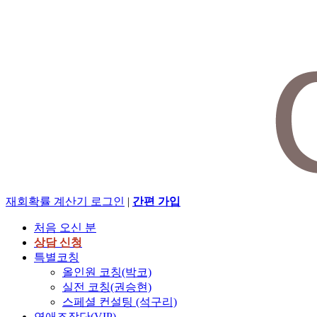
재회확률 계산기
로그인
|
간편 가입
처음 오신 분
상담 신청
특별코칭
올인원 코칭(박코)
실전 코칭(권승현)
스페셜 컨설팅 (석구리)
연애조작단(VIP)