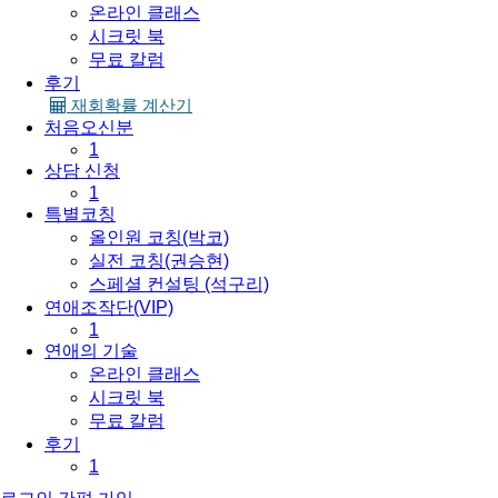
온라인 클래스
시크릿 북
무료 칼럼
후기
재회확률 계산기
처음오신분
1
상담 신청
1
특별코칭
올인원 코칭(박코)
실전 코칭(권승현)
스페셜 컨설팅 (석구리)
연애조작단(VIP)
1
연애의 기술
온라인 클래스
시크릿 북
무료 칼럼
후기
1