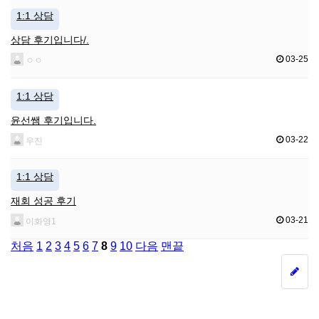
1:1 상담
상담 후기입니다/.
03-25
ㅇㅇ
1:1 상담
윤선쌤 후기입니다.
03-22
우진
1:1 상담
재회 성공 후기
03-21
이화영1
처음
1
2
3
4
5
6
7
8
9
10
다음
맨끝