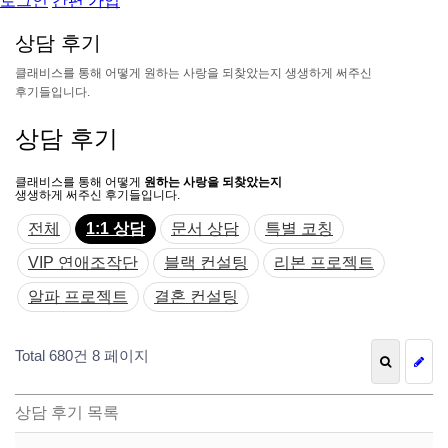
로그인
간편 가입
상
담
후
기
클
래
비
스
를
통
해
어
떻
게
원
하
는
사
랑
을
되
찾
았
는
지
생
생
하
게
써
주
신
후
기
들
입
니
다
.
상담 후기
클래비스를 통해 어떻게
원하는 사랑을 되찾았는지
생생하게 써주신 후기들입니다.
전체
1:1 상담
문서 상담
특별 코칭
VIP 연애조작단
블랙 컨설팅
리본 프로젝트
알파 프로젝트
결혼 컨설팅
Total 680건
8 페이지
상담 후기 목록