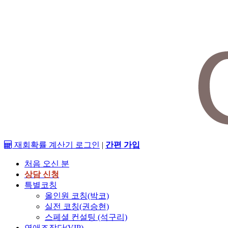
재회확률 계산기
로그인
|
간편 가입
처음 오신 분
상담 신청
특별코칭
올인원 코칭(박코)
실전 코칭(권승현)
스페셜 컨설팅 (석구리)
연애조작단(VIP)