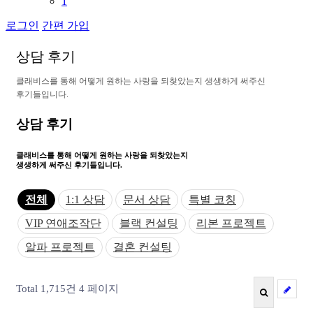
1
로그인
간편 가입
상
담
후
기
클
래
비
스
를
통
해
어
떻
게
원
하
는
사
랑
을
되
찾
았
는
지
생
생
하
게
써
주
신
후
기
들
입
니
다
.
상담 후기
클래비스를 통해 어떻게
원하는 사랑을 되찾았는지
생생하게 써주신 후기들입니다.
전체
1:1 상담
문서 상담
특별 코칭
VIP 연애조작단
블랙 컨설팅
리본 프로젝트
알파 프로젝트
결혼 컨설팅
Total 1,715건
4 페이지