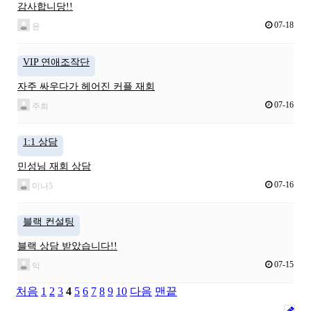
감사합니당!!
07-18
윤
VIP 연애조작단
자주 싸우다가 헤어진 커플 재회
07-16
주희
1:1 상담
민성님 재회 상담
07-16
미나5
블랙 컨설팅
블랙 상담 받았습니다!!
07-15
익
처음
1
2
3
4
5
6
7
8
9
10
다음
맨끝