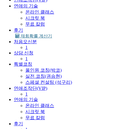
연애의 기술
온라인 클래스
시크릿 북
무료 칼럼
후기
재회확률 계산기
처음오신분
1
상담 신청
1
특별코칭
올인원 코칭(박코)
실전 코칭(권승현)
스페셜 컨설팅 (석구리)
연애조작단(VIP)
1
연애의 기술
온라인 클래스
시크릿 북
무료 칼럼
후기