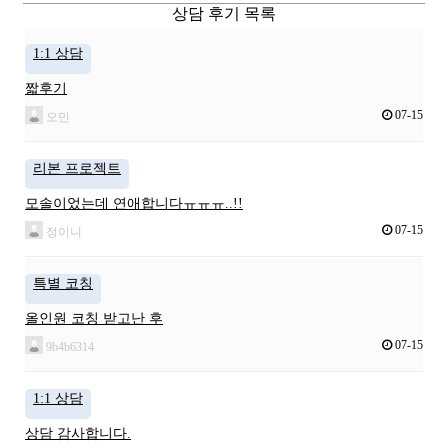
상담 후기 목록
1:1 상담
짧후기
07-15
오민
리본 프로젝트
모솔이었는데 연애합니다ㅠㅠㅠ..!!
07-15
정이니
특별 코칭
올인원 코칭 받고난 후
07-15
9b4b6314
1:1 상담
상담 감사합니다.