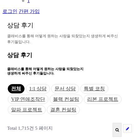
1
로그인
간편 가입
상
담
후
기
클
래
비
스
를
통
해
어
떻
게
원
하
는
사
랑
을
되
찾
았
는
지
생
생
하
게
써
주
신
후
기
들
입
니
다
.
상담 후기
클래비스를 통해 어떻게
원하는 사랑을 되찾았는지
생생하게 써주신 후기들입니다.
전체
1:1 상담
문서 상담
특별 코칭
VIP 연애조작단
블랙 컨설팅
리본 프로젝트
알파 프로젝트
결혼 컨설팅
Total 1,715건
5 페이지