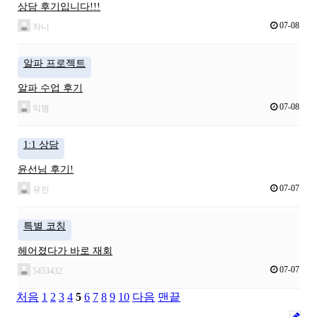
상담 후기입니다!!!
07-08
차니
알파 프로젝트
알파 수업 후기
07-08
익명
1:1 상담
윤선님 후기!
07-07
유인
특별 코칭
헤어졌다가 바로 재회
07-07
5453432
처음
1
2
3
4
5
6
7
8
9
10
다음
맨끝