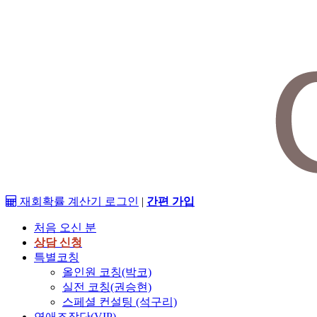
재회확률 계산기
로그인
|
간편 가입
처음 오신 분
상담 신청
특별코칭
올인원 코칭(박코)
실전 코칭(권승현)
스페셜 컨설팅 (석구리)
연애조작단(VIP)