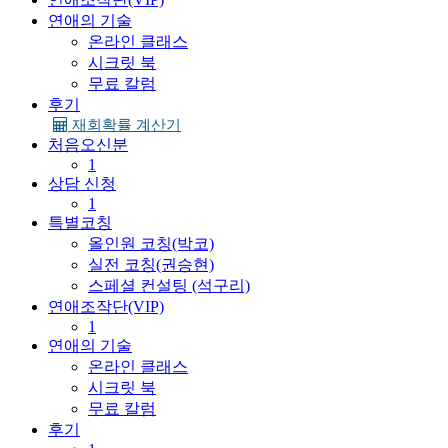
연애의 기술
온라인 클래스
시크릿 북
무료 칼럼
후기
재회확률 계산기
처음오신분
1
상담 신청
1
특별코칭
올인원 코칭(박코)
실전 코칭(권승현)
스페셜 컨설팅 (석구리)
연애조작단(VIP)
1
연애의 기술
온라인 클래스
시크릿 북
무료 칼럼
후기