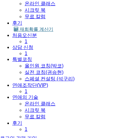
온라인 클래스
시크릿 북
무료 칼럼
후기
재회확률 계산기
처음오신분
1
상담 신청
1
특별코칭
올인원 코칭(박코)
실전 코칭(권승현)
스페셜 컨설팅 (석구리)
연애조작단(VIP)
1
연애의 기술
온라인 클래스
시크릿 북
무료 칼럼
후기
1