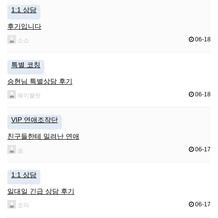
1:1 상담
후기입니다
06-18
소소
특별 코칭
승현님 특별상담 후기
06-18
웨이블릿
VIP 연애조작단
친구들한테 밀려난 연애
06-17
솜
1:1 상담
일대일 긴급 상담 후기
06-17
조이