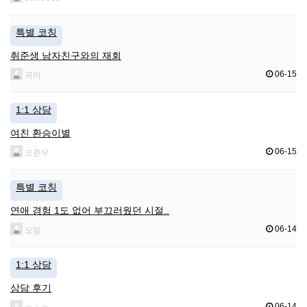
특별 코칭
취준생 남자친구와의 재회
06-15
곡미
1:1 상담
여친 환승이별
06-15
오준우
특별 코칭
연애 경험 1도 없어 부끄러웠던 시절..
06-14
오밍
1:1 상담
상담 후기
06-14