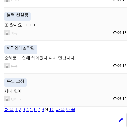
ㅇㅅㅇ
블랙 컨설팅
또 왔서요 ㅋㅋㅋ
06-13
미유
VIP 연애조작단
오해로ㅓ 인해 헤어졌다 다시 만납니다.
06-12
송송
특별 코칭
사내 연애..
06-12
서한나
처음
1
2
3
4
5
6
7
8
9
10
다음
맨끝