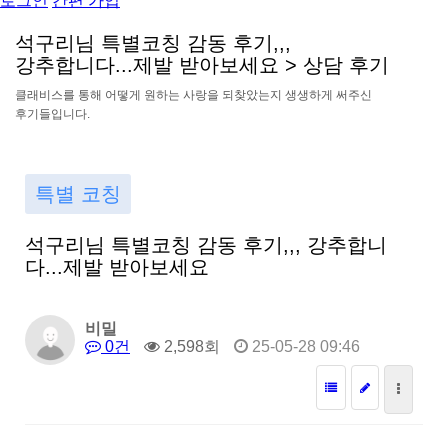
로그인
간편 가입
석
구
리
님
특
별
코
칭
감
동
후
기
,
,
,
강
추
합
니
다
.
.
.
제
발
받
아
보
세
요
>
상
담
후
기
클
래
비
스
를
통
해
어
떻
게
원
하
는
사
랑
을
되
찾
았
는
지
생
생
하
게
써
주
신
후
기
들
입
니
다
.
특별 코칭
석구리님 특별코칭 감동 후기,,, 강추합니
다...제발 받아보세요
비밀
0건
2,598회
25-05-28 09:46