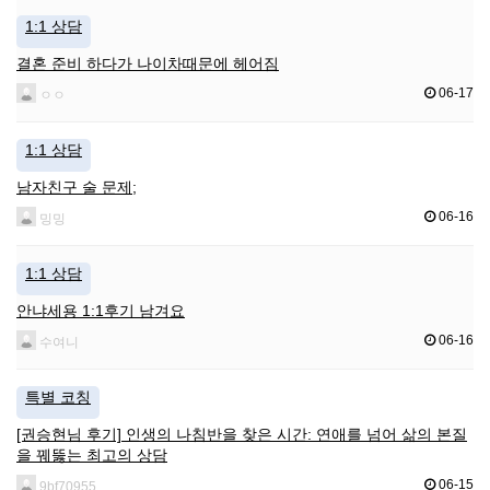
1:1 상담
결혼 준비 하다가 나이차때문에 헤어짐
06-17
ㅇㅇ
1:1 상담
남자친구 술 문제;
06-16
밍밍
1:1 상담
안냐세용 1:1후기 남겨요
06-16
수여니
특별 코칭
​[권승현님 후기] 인생의 나침반을 찾은 시간: 연애를 넘어 삶의 본질
을 꿰뚫는 최고의 상담
06-15
9bf70955