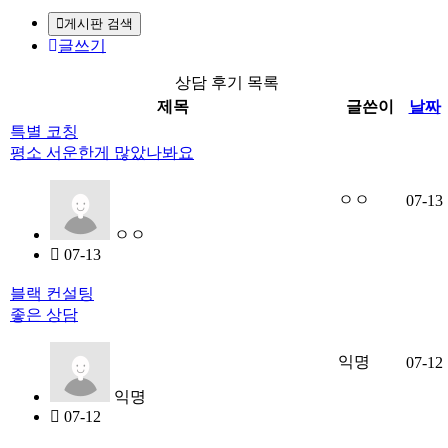
게시판 검색
글쓰기
상담 후기 목록
제목
글쓴이
날짜
특별 코칭
평소 서운한게 많았나봐요
ㅇㅇ
07-13
ㅇㅇ
07-13
블랙 컨설팅
좋은 상담
익명
07-12
익명
07-12