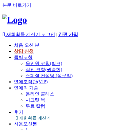
본문 바로가기
재회확률 계산기
로그인
|
간편 가입
처음 오신 분
상담 신청
특별코칭
올인원 코칭(박코)
실전 코칭(권승현)
스페셜 컨설팅 (석구리)
연애조작단(VIP)
연애의 기술
온라인 클래스
시크릿 북
무료 칼럼
후기
재회확률 계산기
처음오신분
1