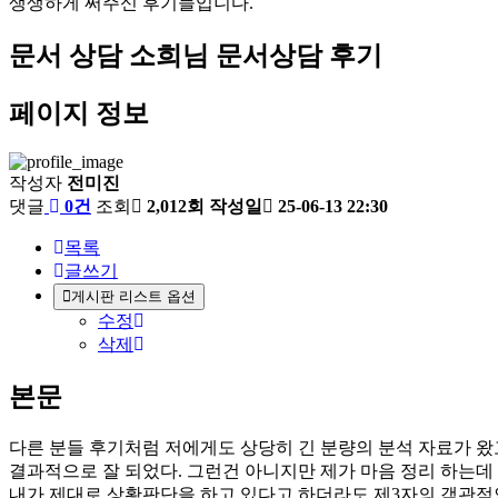
생
생
하
게
써
주
신
후
기
들
입
니
다
.
문서 상담
소희님 문서상담 후기
페이지 정보
작성자
전미진
댓글
0건
조회
2,012회
작성일
25-06-13 22:30
목록
글쓰기
게시판 리스트 옵션
수정
삭제
본문
다른 분들 후기처럼 저에게도 상당히 긴 분량의 분석 자료가 왔
결과적으로 잘 되었다. 그런건 아니지만 제가 마음 정리 하는데
내가 제대로 상황판단을 하고 있다고 하더라도 제3자의 객관적