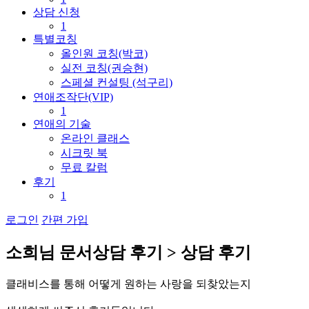
상담 신청
1
특별코칭
올인원 코칭(박코)
실전 코칭(권승현)
스페셜 컨설팅 (석구리)
연애조작단(VIP)
1
연애의 기술
온라인 클래스
시크릿 북
무료 칼럼
후기
1
로그인
간편 가입
소
희
님
문
서
상
담
후
기
>
상
담
후
기
클
래
비
스
를
통
해
어
떻
게
원
하
는
사
랑
을
되
찾
았
는
지