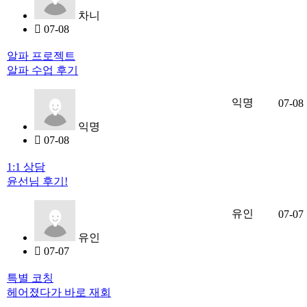
차니
07-08
알파 프로젝트
알파 수업 후기
익명
07-08
익명
07-08
1:1 상담
윤선님 후기!
유인
07-07
유인
07-07
특별 코칭
헤어졌다가 바로 재회