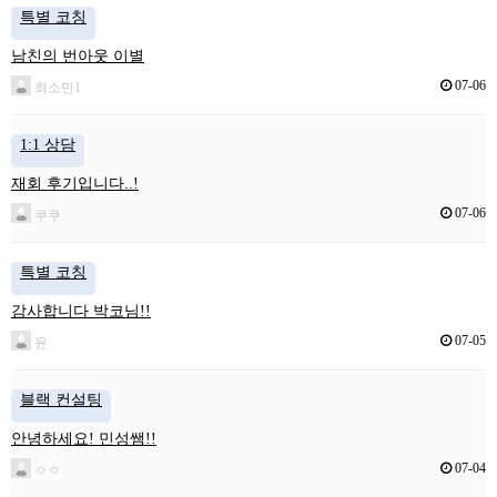
특별 코칭
남친의 번아웃 이별
07-06
최소민1
1:1 상담
재회 후기입니다..!
07-06
쿠쿠
특별 코칭
감사합니다 박코님!!
07-05
윤
블랙 컨설팅
안녕하세요! 민성쌤!!
07-04
ㅇㅇ