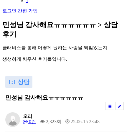
1
로그인
간편 가입
민
성
님
감
사
해
요
ㅠ
ㅠ
ㅠ
ㅠ
ㅠ
ㅠ
>
상
담
후
기
클
래
비
스
를
통
해
어
떻
게
원
하
는
사
랑
을
되
찾
았
는
지
생
생
하
게
써
주
신
후
기
들
입
니
다
.
1:1 상담
민성님 감사해요ㅠㅠㅠㅠㅠㅠ
오리
0건
2,323회
25-06-15 23:48