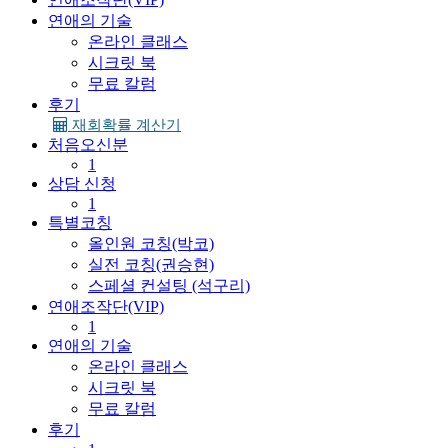
연애의 기술
온라인 클래스
시크릿 북
무료 칼럼
후기
재회확률 계산기
처음오신분
1
상담 신청
1
특별코칭
올인원 코칭(박코)
실전 코칭(권승현)
스페셜 컨설팅 (석구리)
연애조작단(VIP)
1
연애의 기술
온라인 클래스
시크릿 북
무료 칼럼
후기