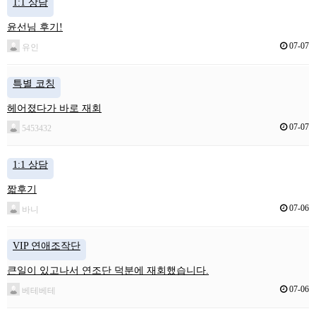
1:1 상담
윤선님 후기!
07-07
유인
특별 코칭
헤어졌다가 바로 재회
07-07
5453432
1:1 상담
짧후기
07-06
바니
VIP 연애조작단
큰일이 있고나서 연조단 덕분에 재회했습니다.
07-06
베테베테