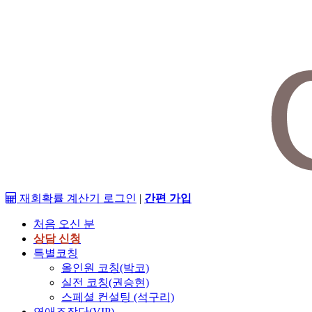
재회확률 계산기
로그인
|
간편 가입
처음 오신 분
상담 신청
특별코칭
올인원 코칭(박코)
실전 코칭(권승현)
스페셜 컨설팅 (석구리)
연애조작단(VIP)