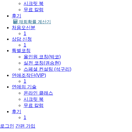
시크릿 북
무료 칼럼
후기
재회확률 계산기
처음오신분
1
상담 신청
1
특별코칭
올인원 코칭(박코)
실전 코칭(권승현)
스페셜 컨설팅 (석구리)
연애조작단(VIP)
1
연애의 기술
온라인 클래스
시크릿 북
무료 칼럼
후기
1
로그인
간편 가입