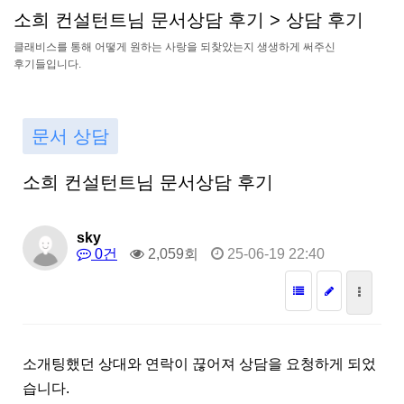
소
희
컨
설
턴
트
님
문
서
상
담
후
기
>
상
담
후
기
클
래
비
스
를
통
해
어
떻
게
원
하
는
사
랑
을
되
찾
았
는
지
생
생
하
게
써
주
신
후
기
들
입
니
다
.
문서 상담
소희 컨설턴트님 문서상담 후기
sky
0건
2,059회
25-06-19 22:40
소개팅했던 상대와 연락이 끊어져 상담을 요청하게 되었
습니다.