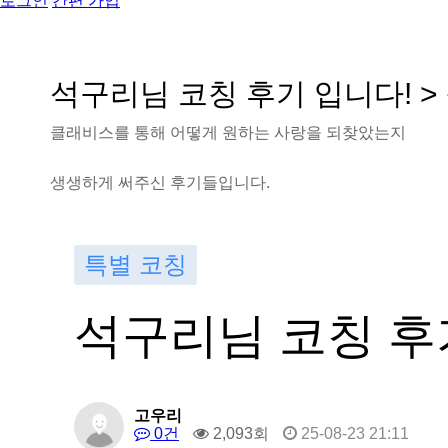
로그인
간편 가입
석
구
리
님
코
칭
후
기
입
니
다
!
>
클
래
비
스
를
통
해
어
떻
게
원
하
는
사
랑
을
되
찾
았
는
지
생
생
하
게
써
주
신
후
기
들
입
니
다
.
특별 코칭
석구리님 코칭 후
고우리
0건
2,093회
25-08-23 21:11