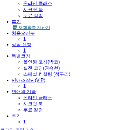
온라인 클래스
시크릿 북
무료 칼럼
후기
재회확률 계산기
처음오신분
1
상담 신청
1
특별코칭
올인원 코칭(박코)
실전 코칭(권승현)
스페셜 컨설팅 (석구리)
연애조작단(VIP)
1
연애의 기술
온라인 클래스
시크릿 북
무료 칼럼
후기
1