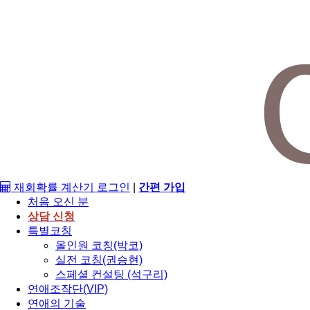
재회확률 계산기
로그인
|
간편 가입
처음 오신 분
상담 신청
특별코칭
올인원 코칭(박코)
실전 코칭(권승현)
스페셜 컨설팅 (석구리)
연애조작단(VIP)
연애의 기술