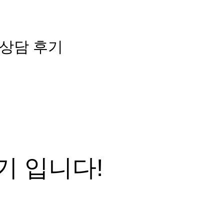
상
담
후
기
기 입니다!