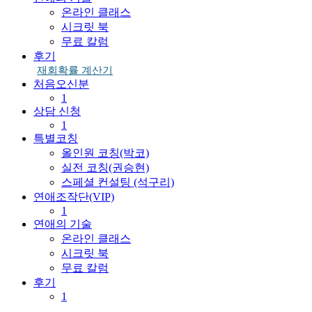
온라인 클래스
시크릿 북
무료 칼럼
후기
재회확률 계산기
처음오신분
1
상담 신청
1
특별코칭
올인원 코칭(박코)
실전 코칭(권승현)
스페셜 컨설팅 (석구리)
연애조작단(VIP)
1
연애의 기술
온라인 클래스
시크릿 북
무료 칼럼
후기
1