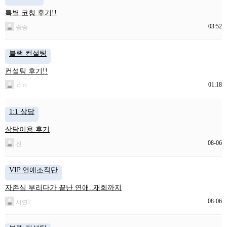
특별 코칭 후기!!
03:52
송송
블랙 컨설팅
컨설팅 후기!!
01:18
ㅇㅇ
1:1 상담
상담이용 후기
08-06
진
VIP 연애조작단
자존심 부리다가 끝난 연애..재회까지
08-06
서연2