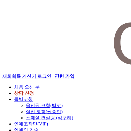
재회확률 계산기
로그인
|
간편 가입
처음 오신 분
상담 신청
특별코칭
올인원 코칭(박코)
실전 코칭(권승현)
스페셜 컨설팅 (석구리)
연애조작단(VIP)
연애의 기술