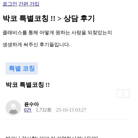
로그인
간편 가입
박
코
특
별
코
칭
!
!
>
상
담
후
기
클
래
비
스
를
통
해
어
떻
게
원
하
는
사
랑
을
되
찾
았
는
지
생
생
하
게
써
주
신
후
기
들
입
니
다
.
특별 코칭
박코 특별코칭 !!
윤수아
0건
1,732회
25-10-15 03:27