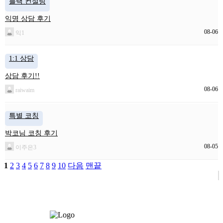
블랙 컨설팅
익명 상담 후기
08-06
익1
1:1 상담
상담 후기!!
08-06
raiwaim
특별 코칭
박코님 코칭 후기
08-05
이주은3
1
2
3
4
5
6
7
8
9
10
다음
맨끝