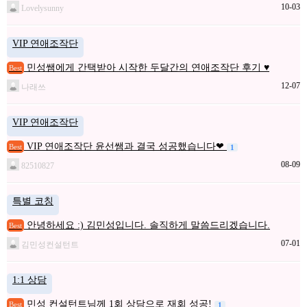
10-03
Lovelysunny
VIP 연애조작단
민성쌤에게 간택받아 시작한 두달간의 연애조작단 후기 ♥
Best
12-07
나래쓰
VIP 연애조작단
VIP 연애조작단 윤선쌤과 결국 성공했습니다❤
Best
1
08-09
82510827
특별 코칭
안녕하세요 :) 김민성입니다. 솔직하게 말씀드리겠습니다.
Best
07-01
김민성컨설턴트
1:1 상담
민성 컨설턴트님께 1회 상담으로 재회 성공!
Best
1