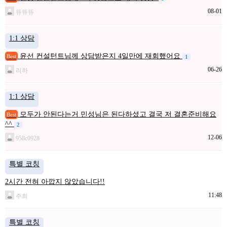
08-01
뜌뜌뜌
1:1 상담
윤선 컨설턴트님께 상담받은지 4일만에 재회했어요
Best
1
06-26
리하
1:1 상담
모두가 안된다는거 민성님은 된다하셨고 결국 저 결혼준비해요
Best
^^
2
12-06
958c0928
특별 코칭
2시간 전혀 아깝지 않았습니다!!
11:48
주희
특별 코칭