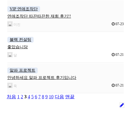
VIP 연애조작단
연애조작단 따끈따끈한 재회 후기!!
07-23
미진
블랙 컨설팅
좋았습니당
07-21
달
알파 프로젝트
안녕하세요 알파 프로젝트 후기입니다
07-21
욱
처음
1
2
3
4
5
6
7
8
9
10
다음
맨끝