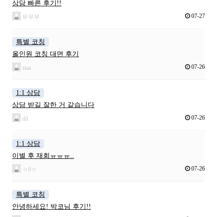
상담 빠른 후기!!
07-27
무무무
특별 코칭
올인원 코칭 대면 후기
07-26
ziaa
1:1 상담
상담 받길 잘한 거 같습니다
07-26
dd
1:1 상담
이별 후 재회ㅠㅠㅠ..
07-26
ㅇ0ㅇ
특별 코칭
안녕하세요! 박코님 후기!!