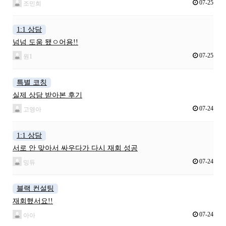
07-25
조민희
1:1 상담
넘넘 도움 됐ㅇ어용!!
07-25
원1
특별 코칭
실제 상담 받아본 후기
07-24
고영아
1:1 상담
서로 안 맞아서 싸우다가 다시 재회 성공
07-24
밍듀
블랙 컨설팅
재회했서요!!
07-24
아아