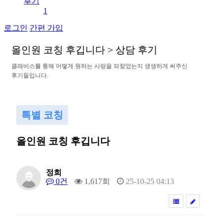
후기
1
로그인
간편 가입
올
인
원
코
칭
후
깁
니
다
>
상
담
후
기
클
래
비
스
를
통
해
어
떻
게
원
하
는
사
랑
을
되
찾
았
는
지
생
생
하
게
써
주
신
후
기
들
입
니
다
.
특별 코칭
올인원 코칭 후깁니다
정희
0건
1,617회
25-10-25 04:13