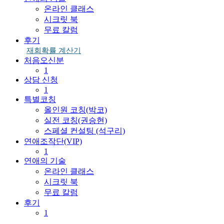
온라인 클래스
시크릿 북
무료 칼럼
후기
재회확률 계산기
처음오신분
1
상담 신청
1
특별코칭
올인원 코칭(박코)
실전 코칭(권승현)
스페셜 컨설팅 (석구리)
연애조작단(VIP)
1
연애의 기술
온라인 클래스
시크릿 북
무료 칼럼
후기
1