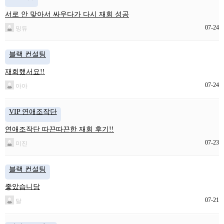
서로 안 맞아서 싸우다가 다시 재회 성공
07-24
밍듀
블랙 컨설팅
재회했서요!!
07-24
아아
VIP 연애조작단
연애조작단 따끈따끈한 재회 후기!!
07-23
미진
블랙 컨설팅
좋았습니당
07-21
달