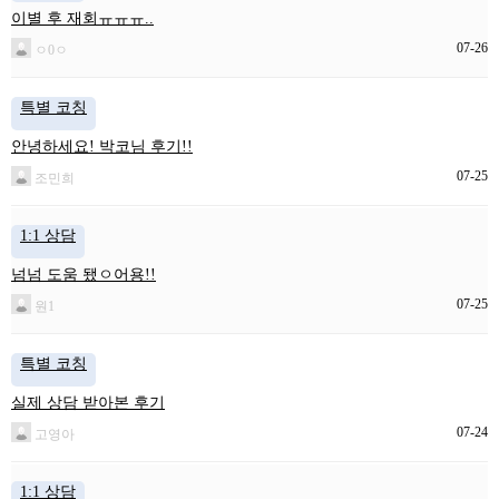
이별 후 재회ㅠㅠㅠ..
07-26
ㅇ0ㅇ
특별 코칭
안녕하세요! 박코님 후기!!
07-25
조민희
1:1 상담
넘넘 도움 됐ㅇ어용!!
07-25
원1
특별 코칭
실제 상담 받아본 후기
07-24
고영아
1:1 상담