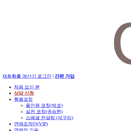
재회확률 계산기
로그인
|
간편 가입
처음 오신 분
상담 신청
특별코칭
올인원 코칭(박코)
실전 코칭(권승현)
스페셜 컨설팅 (석구리)
연애조작단(VIP)
연애의 기술