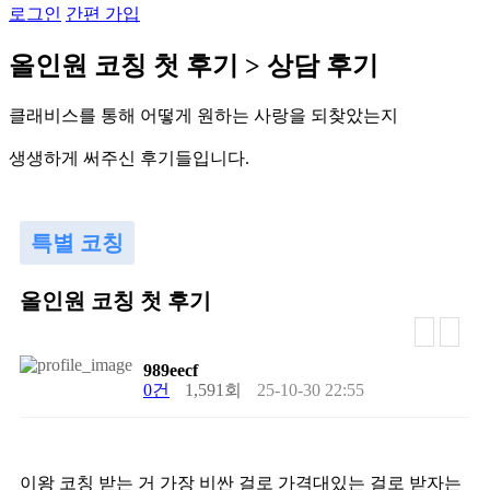
로그인
간편 가입
올
인
원
코
칭
첫
후
기
>
상
담
후
기
클
래
비
스
를
통
해
어
떻
게
원
하
는
사
랑
을
되
찾
았
는
지
생
생
하
게
써
주
신
후
기
들
입
니
다
.
특별 코칭
올인원 코칭 첫 후기
989eecf
0건
1,591회
25-10-30 22:55
이왕 코칭 받는 거 가장 비싼 걸로 가격대있는 걸로 받자는