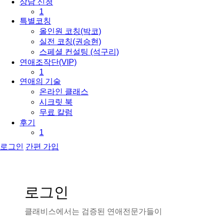
상담 신청
1
특별코칭
올인원 코칭(박코)
실전 코칭(권승현)
스페셜 컨설팅 (석구리)
연애조작단(VIP)
1
연애의 기술
온라인 클래스
시크릿 북
무료 칼럼
후기
1
로그인
간편 가입
로
그
인
클
래
비
스
에
서
는
검
증
된
연
애
전
문
가
들
이