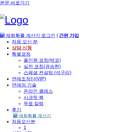
본문 바로가기
재회확률 계산기
로그인
|
간편 가입
처음 오신 분
상담 신청
특별코칭
올인원 코칭(박코)
실전 코칭(권승현)
스페셜 컨설팅 (석구리)
연애조작단(VIP)
연애의 기술
온라인 클래스
시크릿 북
무료 칼럼
후기
재회확률 계산기
처음오신분
1