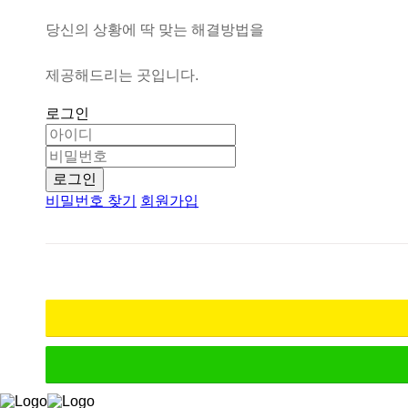
당
신
의
상
황
에
딱
맞
는
해
결
방
법
을
제
공
해
드
리
는
곳
입
니
다
.
로그인
로그인
비밀번호 찾기
회원가입